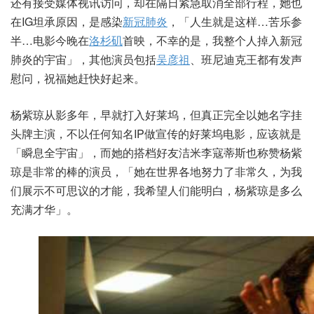
还有接受媒体视讯访问，却在隔日紧急取消全部行程，她也
在IG坦承原因，是感染
新冠肺炎
，「人生就是这样…苦乐参
半…电影今晚在
洛杉矶
首映，不幸的是，我整个人掉入新冠
肺炎的宇宙」，其他演员包括
吴彦祖
、班尼迪克王都有发声
慰问，祝福她赶快好起来。
杨紫琼从影多年，早就打入好莱坞，但真正完全以她名字挂
头牌主演，不以任何知名IP做宣传的好莱坞电影，应该就是
「瞬息全宇宙」，而她的搭档好友洁米李寇蒂斯也称赞杨紫
琼是非常的棒的演员，「她在世界各地努力了非常久，为我
们展示不可思议的才能，我希望人们能明白，杨紫琼是多么
充满才华」。