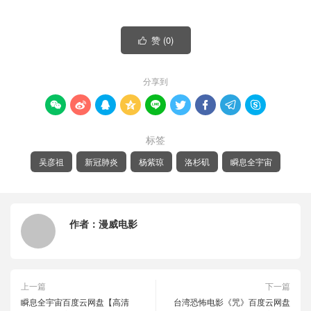
赞 (
0
)

分享到









标签
吴彦祖
新冠肺炎
杨紫琼
洛杉矶
瞬息全宇宙
作者：
漫威电影
上一篇
下一篇
瞬息全宇宙百度云网盘【高清
台湾恐怖电影《咒》百度云网盘