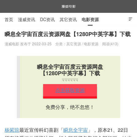
首页
漫威资讯
DC资讯
其它资讯
电影资源

电视剧资源
漫威图片
瞬息全宇宙百度云资源网盘【1280P中英字幕】下载
漫威电影 发布于 2022-03-25
分类：
其它资源
/
电影资源
阅读(413)
漫威电影
瞬息全宇宙百度云资源网盘
【1280P中英字幕】下载
☟☟☟☟☟☟
点击获取资源
免费分享，绝不忽悠！
杨紫琼
最近宣传科幻喜剧「
瞬息全宇宙
」，原本21、22日