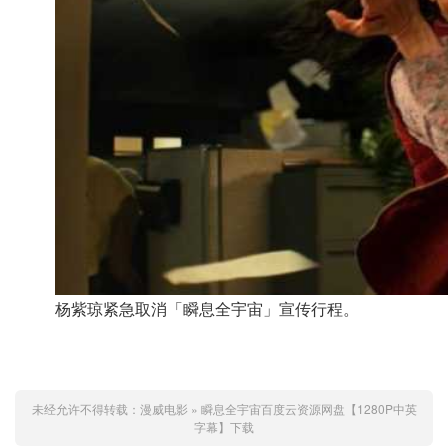
杨紫琼紧急取消「瞬息全宇宙」宣传行程。
未经允许不得转载：
漫威电影
»
瞬息全宇宙百度云资源网盘【1280P中英
字幕】下载