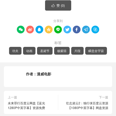
赞 (
0
)

分享到









标签
功夫
动画
圣诞节
杨紫琼
片段
瞬息全宇宙
作者：
漫威电影
上一篇
下一篇
未来罪行百度云网盘【蓝光
壮志凌云2：独行侠百度云资源
1280P中英字幕】资源免费
【1080P中英字幕】网盘资源