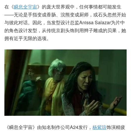
在《
瞬息全宇宙
》的庞大世界观中，任何事情都可能发生
——无论是手指变成香肠、浣熊变成厨师，或石头忽然开始
与彼此对话。因此，当发型设计总监Anissa Salazar为片中
的角色设计发型，从传统京剧头饰到用辫子雕成的贝果，她
拥有近乎无限的选项。
《瞬息全宇宙》由知名制作公司A24发行，
杨紫琼
饰演精疲