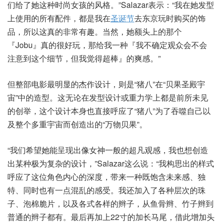
们给了她这种时尚女孩的风格。”Salazar表示：“我在她发型
上使用的所有配件，都是我在
圣诞节
去东京玩时购买的饰
品，所以这真的非常有趣。当然，她额头上的那个
『Jobu』真的很好玩，那给我一种『我不确定观众会不会
注意到这个细节，但我觉得超棒』的爽感。”
但整部电影最明显的杰作设计，则是“猪八”在“贝果圣殿宇
宙”中的造型。这无论在发型设计或重力学上都是前所未见
的创举，这个设计本身也直接呼应了“猪八”为了吞噬自己以
及整个多重宇宙而创造出的“万物贝果”。
“我们希望她能呈现出像女神一般的超凡观感，我也想创造
出某种极为复杂的设计，”Salazar这么说：“我构思出的样式
呼应了这位角色内心的深度，带来一种既饱含未来感、独
特、同时也有一点混乱的感受。我还加入了各种层次的珠
子、泡棉脆片，以及各式各样的辫子，从鱼骨辫、竹子辫到
普通的辫子都有。最后再加上22寸的加长马尾，借此增加头