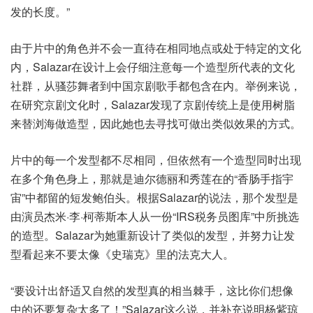
发的长度。”
由于片中的角色并不会一直待在相同地点或处于特定的文化
内，Salazar在设计上会仔细注意每一个造型所代表的文化
社群，从骚莎舞者到中国京剧歌手都包含在内。举例来说，
在研究京剧文化时，Salazar发现了京剧传统上是使用树脂
来替浏海做造型，因此她也去寻找可做出类似效果的方式。
片中的每一个发型都不尽相同，但依然有一个造型同时出现
在多个角色身上，那就是迪尔德丽和秀莲在的“香肠手指宇
宙”中都留的短发鲍伯头。根据Salazar的说法，那个发型是
由演员杰米·李·柯蒂斯本人从一份“IRS税务员图库”中所挑选
的造型。Salazar为她重新设计了类似的发型，并努力让发
型看起来不要太像《史瑞克》里的法克大人。
“要设计出舒适又自然的发型真的相当棘手，这比你们想像
中的还要复杂太多了！”Salazar这么说，并补充说明杨紫琼