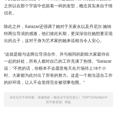
之所以在那个宇宙中也留着一样的发型，概念其实来自于情
侣衣。
除此之外，Salazar还强调了她对于关家永以及丹尼尔·施纳
特两位导演的感激，他们彼此长期，更深深信任她想要呈现
出的点子，这对于身为艺术家的她来说相当令人安心。
“这就是能与这两位导演合作、并与相同的剧组大家庭待在
一起的好处，所有人都对自己的工作充满了热情。”Salazar
说：“不然的话，你根本不会愿意每天在片场待上18个小
时。大家都为此付出了所有的努力。这是一个相当适合工作
的好环境，让人不会觉得完全被琐事包围。”
未经允许不得转载：
漫威电影
»
瞬息全宇宙百度云〖720P1024pMp4中
英字幕资源〗网盘