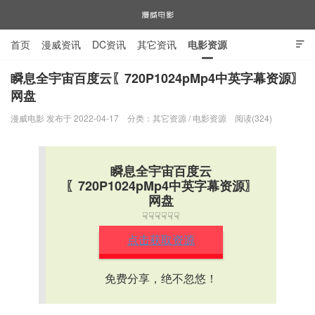
首页
漫威资讯
DC资讯
其它资讯
电影资源

电视剧资源
漫威图片
瞬息全宇宙百度云〖720P1024pMp4中英字幕资源〗
网盘
漫威电影
漫威电影 发布于 2022-04-17
分类：
其它资源
/
电影资源
阅读(324)
瞬息全宇宙百度云
〖720P1024pMp4中英字幕资源〗
网盘
☟☟☟☟☟☟
点击获取资源
免费分享，绝不忽悠！