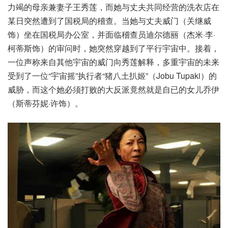
力竭的母亲兼妻子王秀莲，而她与丈夫共同经营的洗衣店在
某日突然遭到了国税局的稽查。当她与丈夫威门（关继威
饰）坐在国税局办公室，并面临稽查员迪尔德丽（杰米·李·
柯蒂斯饰）的审问时，她突然穿越到了平行宇宙中。接着，
一位声称来自其他宇宙的威门向秀莲解释，多重宇宙的未来
受到了一位“宇宙摇”执行者“猪八土扒姬”（Jobu Tupaki）的
威胁，而这个她必须打败的大反派竟然就是自已的女儿乔伊
（斯蒂芬妮·许饰）。