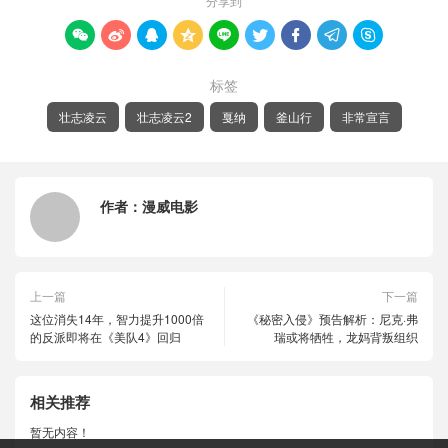
分享到









标签
壮志凌云
壮志凌云2
戛纳
釜山行
非常宣言
作者：
漫威电影
上一篇
下一篇
这位消失14年，智力提升1000倍
《秘密入侵》预告解析：尼克·弗
的反派即将在《美队4》回归
瑞或将牺牲，龙妈背叛组织
相关推荐
暂无内容！