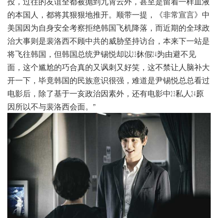
投，过往的友谊全都被抛到九霄云外，甚至是留着一样血液
的本国人，都将其狠狠地推开。顺带一提，《非常宣言》中
美国因为自身安全考察拒绝韩国飞机降落，而近期的全球政
治大事则是裴洛西不顾中共的威胁坚持访台，本来下一站是
将飞往韩国，但韩国总统尹锡悦却以㏶休假㏷为由避不见
面，这个尴尬的巧合真的又讽刺又好笑，这不禁让人脑补大
开一下，毕竟韩国的民族意识很强，难道是尹锡悦总总看过
电影后，除了基于一亥政治因素外，还有电影中㏶私人㏷原
因所以不与裴洛西会面。”