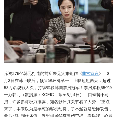
斥资275亿韩元打造的前所未见灾难钜作《
非常宣言
》，8
月3日在韩上映后，预售率狂飚第一，上映短短两天，超过
58万名观影人次，持续蝉联韩国票房冠军！票房累积55亿9
千万韩元（数据源：KOFIC，截至8月4日），口碑势不可
挡，许多影评极力推荐，知名影评膝关节看了大赞：“重点
来了，本来以为是单纯的客机劫持，了不起就是恐怖攻击，
最后成功制伏坏蛋。没想到居然有激烈空战，看得我手心冒