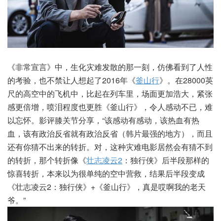
《非常宣言》中，生化灾难发散的那一刻，仿佛看到了人性
的考验，也不禁让人想起了2016年《
釜山行
》。在28000英
尺的高空中的飞机中，比起在列车里，场面更加浩大，紧张
感更倍增，喷泪程度也更胜《釜山行》，令人感动不已，难
以忘怀。影评膝关节分享，“该感动有感动，该热血有热
血，该有政治反省就有政治反省（韩片最强的地方），而且
还有你猜不出来的转折。对，这种灾难电影居然会有猜不到
的转折，那个转折像《
壮志凌云2
：独行侠》后半段那样的
惊喜转折，本来以为很单纯的空中营救，结果后半段变成
《壮志凌云2：独行侠》+《釜山行》，真是哎啊我的老天
爷。”