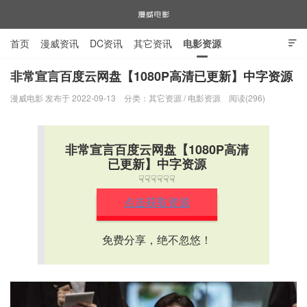
首页
漫威资讯
DC资讯
其它资讯
电影资源

电视剧资源
漫威图片
非常宣言百度云网盘【1080P高清已更新】中字资源
漫威电影 发布于 2022-09-13
分类：
其它资源
/
电影资源
阅读(296)
漫威电影
非常宣言百度云网盘【1080P高清
已更新】中字资源
☟☟☟☟☟☟
点击获取资源
免费分享，绝不忽悠！