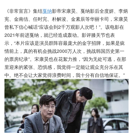
《非常宣言》集结
戛纳
影帝宋康昊、戛纳影后全度妍、李炳
宪、金南佶、任时完、朴解浚、金素辰等华丽卡司，宋康昊
曾私下信心喊话“应该会到2千万观影人次吧！”。该电影在
2021年前进戛纳，就已经造成轰动。影评膝关节也表
示，“本片应该是演员群阵容最庞大的金字招牌，如果是疵
情前上，真的有机会挑战2000万人次，挑战韩国历史第一
的票房纪录”。宋康昊也在花絮力推，“因为无处可逃，在那
里迎来的紧张、恐惧感，我觉得一定能让观众充分乐在其
中。绝不会让大家觉得浪费时间，我十分有自信地保证。”