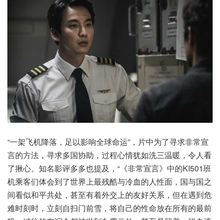
“一架飞机降落，足以影响全球命运”，片中为了寻求非常宣
言的方法，寻求多国协助，过程心情犹如洗三温暖，令人看
了揪心。知名影评多多也提及，“《非常宣言》中的KI501班
机乘客们体会到了世界上最残酷与冷血的人性面，国与国之
间看似和平共处，甚至有着外交上的友好关系，但在遇到危
难时刻时，立刻自扫门前雪，将自己的性命放在所有的最前