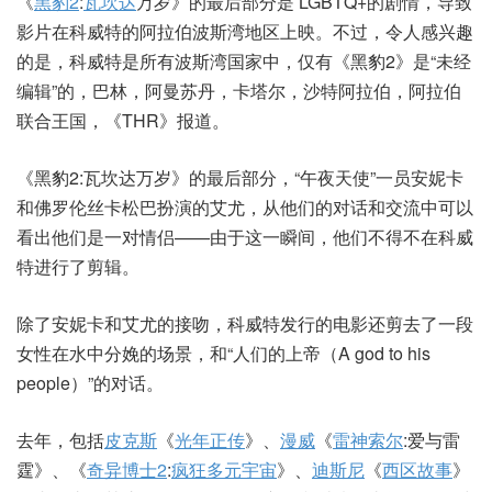
《
黑豹2
:
瓦坎达
万岁》的最后部分是 LGBTQ+的剧情，导致
影片在科威特的阿拉伯波斯湾地区上映。不过，令人感兴趣
的是，科威特是所有波斯湾国家中，仅有《黑豹2》是“未经
编辑”的，巴林，阿曼苏丹，卡塔尔，沙特阿拉伯，阿拉伯
联合王国，《THR》报道。
《黑豹2:瓦坎达万岁》的最后部分，“午夜天使”一员安妮卡
和佛罗伦丝卡松巴扮演的艾尤，从他们的对话和交流中可以
看出他们是一对情侣——由于这一瞬间，他们不得不在科威
特进行了剪辑。
除了安妮卡和艾尤的接吻，科威特发行的电影还剪去了一段
女性在水中分娩的场景，和“人们的上帝（A god to his
people）”的对话。
去年，包括
皮克斯
《
光年正传
》、
漫威
《
雷神索尔
:爱与雷
霆》、《
奇异博士2
:
疯狂多元宇宙
》、
迪斯尼
《
西区故事
》