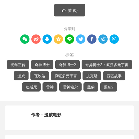
赞 (
0
)

分享到









标签
光年正传
奇异博士
奇异博士2
奇异博士2：疯狂多元宇宙
漫威
瓦坎达
疯狂多元宇宙
皮克斯
西区故事
迪斯尼
雷神
雷神索尔
黑豹
黑豹2
作者：
漫威电影