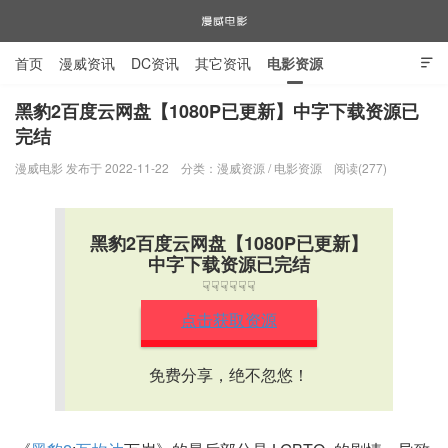
首页
漫威资讯
DC资讯
其它资讯
电影资源

电视剧资源
漫威图片
黑豹2百度云网盘【1080P已更新】中字下载资源已
完结
漫威电影
漫威电影 发布于 2022-11-22
分类：
漫威资源
/
电影资源
阅读(277)
黑豹2百度云网盘【1080P已更新】
中字下载资源已完结
☟☟☟☟☟☟
点击获取资源
免费分享，绝不忽悠！