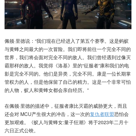
佩顿·里德说：“我们现在已经进入了第五个赛季。这是蚂蚁
与黄蜂之间最大的一次冒险。我们即将前往一个完全不同的
世界，我们将会面对完全不同的敌人。我们曾经遇到过像灭
霸那样的敌人。我觉得《洛基》里的“征服者”康和我们的电
影是完全不同的。他们是异类，完全不同。康是一位长期掌
管权力的人，但是他保留了自己的精力。这是一个非常可怕
的人物，蚁人和黄蜂女都会亲自经历。”
在佩顿·里德的描述中，征服者康比灭霸的威胁更大，而且
还会对 MCU产生很大的冲击，这一次的
复仇者联盟
恐怕会
更加艰难。《蚁人与黄蜂女:量子狂潮》将于2023年二月十
六日正式公映。