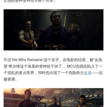
止他的各种变种毁灭整个世界。
不过“He Who Remains”这个名字，在电影的结尾，被“女洛
基”希尔维这个洛基的变种给干掉了， MCU也因此陷入了一
个混乱的多元世界，同时也出现了一个危险的大
反派
——征
服者康。