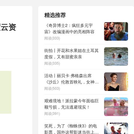
精选推荐
度云资
《奇异博士2：疯狂多元宇
宙》改编漫画中的亮相阵容
阅读(333)
街拍丨开花和水果姐在土耳其
度假，又有甜蜜亲亲
阅读(335)
活动丨丽贝卡·弗格森出席
《沙丘》伦敦首映礼，女神范
儿啊~
阅读(503)
艰难境地！派拉蒙今年面临巨
额亏损，无法逃避现实！
阅读(391)
笑死，为了《蜘蛛侠3》的电
影票，国外这帮影迷当街上演