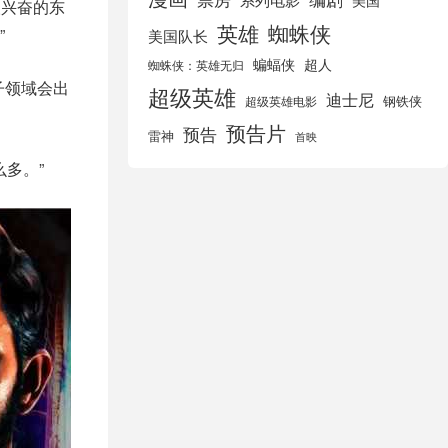
美国
人兴奋的东
英雄
蜘蛛侠
”
美国队长
蝙蝠侠
超人
蜘蛛侠：英雄无归
子领域会出
超级英雄
迪士尼
钢铁侠
超级英雄电影
预告片
预告
雷神
首映
多。”