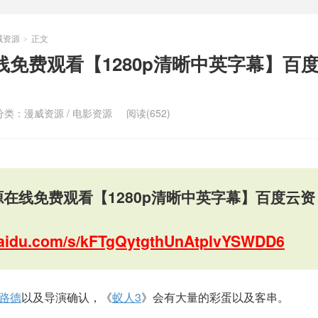
威资源
正文
>
线免费观看【1280p清晰中英字幕】百
分类：
漫威资源
/
电影资源
阅读(652)
源在线免费观看【1280p清晰中英字幕】百度云资
.baidu.com/s/kFTgQytgthUnAtplvYSWDD6
·路德
以及导演确认，《
蚁人3
》会有大量的彩蛋以及客串。