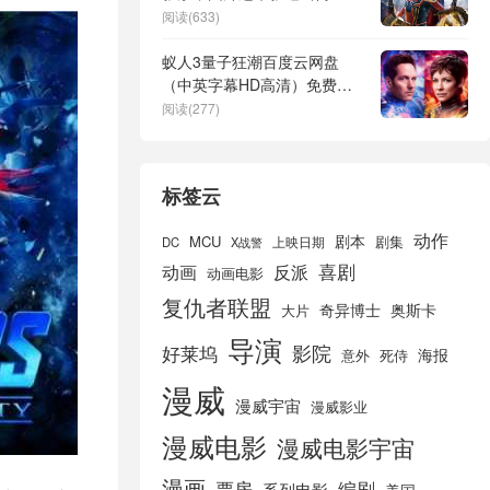
全武行！
阅读(633)
蚁人3量子狂潮百度云网盘
（中英字幕HD高清）免费资
源在线分享
阅读(277)
标签云
动作
剧本
MCU
剧集
DC
X战警
上映日期
喜剧
动画
反派
动画电影
复仇者联盟
奇异博士
奥斯卡
大片
导演
好莱坞
影院
海报
死侍
意外
漫威
漫威宇宙
漫威影业
漫威电影
漫威电影宇宙
漫画
票房
编剧
系列电影