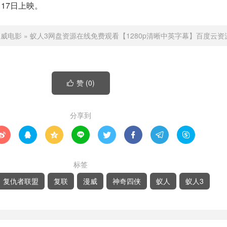
17日上映。
漫威电影
»
蚁人3网盘资源在线免费观看【1280p清晰中英字幕】百度云资
赞 (
0
)

分享到








标签
复仇者联盟
复联
漫威
神奇四侠
蚁人
蚁人3