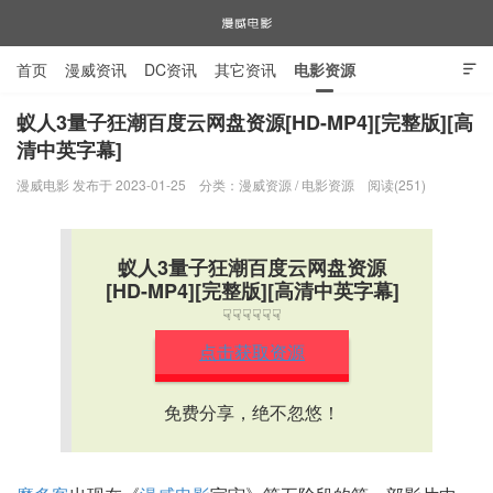
首页
漫威资讯
DC资讯
其它资讯
电影资源

电视剧资源
漫威图片
蚁人3量子狂潮百度云网盘资源[HD-MP4][完整版][高
清中英字幕]
漫威电影
漫威电影 发布于 2023-01-25
分类：
漫威资源
/
电影资源
阅读(251)
蚁人3量子狂潮百度云网盘资源
[HD-MP4][完整版][高清中英字幕]
☟☟☟☟☟☟
点击获取资源
免费分享，绝不忽悠！