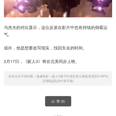
与杰夫的对比显示，这位反派在影片中也有持续的倒霉运
气。
或许，他是想要改写现实，找回失去的时间。
2月17日，《蚁人3》将在北美同步上映。
未经允许不得转载：
漫威电影
»
蚁人3量子狂潮百度云网盘资源[HD-MP4]
[完整版][高清中英字幕]
赞 (
0
)
