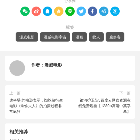
分享到









标签
漫威电影
漫威电影宇宙
漫画
蚁人
魔多客
作者：
漫威电影
上一篇
下一篇
达科塔·约翰逊表示，蜘蛛侠衍生
银河护卫队3百度云网盘资源在
电影《蜘蛛夫人》的拍摄过程非
线免费观看【1280p高清中英字
常疯狂
幕】
相关推荐