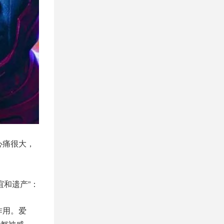
心痛很大，
谊和遗产”：
作用。爱