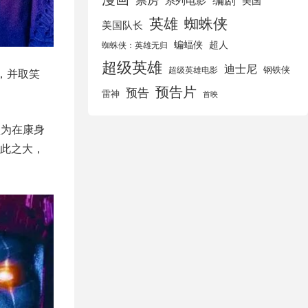
美国
英雄
蜘蛛侠
美国队长
蝙蝠侠
超人
蜘蛛侠：英雄无归
超级英雄
迪士尼
钢铁侠
超级英雄电影
，并取笑
预告片
预告
雷神
首映
认为在康身
此之大，