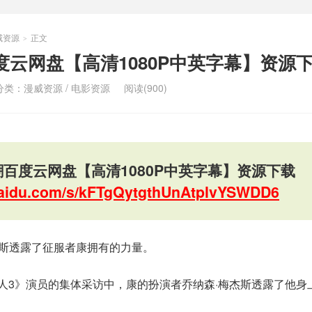
威资源
正文
>
度云网盘【高清1080P中英字幕】资源
分类：
漫威资源
/
电影资源
阅读(900)
潮百度云网盘【高清1080P中英字幕】资源下载
.baidu.com/s/kFTgQytgthUnAtplvYSWDD6
杰斯透露了征服者康拥有的力量。
的《蚁人3》演员的集体采访中，康的扮演者乔纳森·梅杰斯透露了他