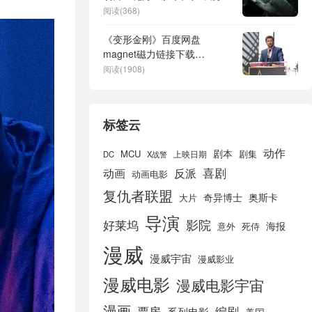
史上最恐怖的剧集
阅读(368)
《变形金刚》百度网盘
magnet磁力链接下载
（HD720P/夸克网盘-MKV）
阅读(1908)
4k高清
标签云
动作
剧本
MCU
剧集
DC
X战警
上映日期
喜剧
动画
反派
动画电影
复仇者联盟
奇异博士
奥斯卡
大片
导演
好莱坞
影院
海报
死侍
意外
漫威
漫威宇宙
漫威影业
漫威电影
漫威电影宇宙
漫画
票房
编剧
系列电影