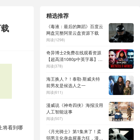
精选推荐
下载
《毒液：最后的舞蹈》百度云
网盘完整阿里云盘资源下载
阅读(1298)
奇异博士2免费在线观看资源
【超高清1080p中英字幕】网
盘链接下载
阅读(378)
海王换人？！泰勒·斯威夫特
前男友是候选人之一
阅读(611)
漫威说《神奇四侠》海报没用
人工智能这事
阅读(507)
身上将看到哪
《月光骑士》第1集来了！柔
弱男主化身血腥暴力狂，漫威