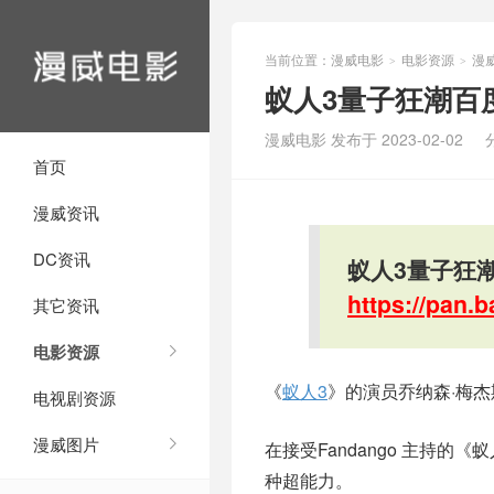
当前位置：
漫威电影
电影资源
漫
>
>
蚁人3量子狂潮百
漫威电影 发布于 2023-02-02
首页
漫威资讯
DC资讯
蚁人3量子狂
https://pan
其它资讯
电影资源
《
蚁人3
》的演员乔纳森·梅
电视剧资源
漫威图片
在接受Fandango 主持
种超能力。