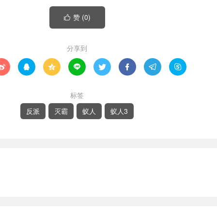
赞 (
0
)

分享到








标签
反派
灭霸
蚁人
蚁人3