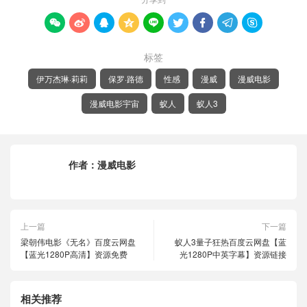









标签
伊万杰琳·莉莉
保罗·路德
性感
漫威
漫威电影
漫威电影宇宙
蚁人
蚁人3
作者：
漫威电影
上一篇
下一篇
梁朝伟电影《无名》百度云网盘
蚁人3量子狂热百度云网盘【蓝
【蓝光1280P高清】资源免费
光1280P中英字幕】资源链接
相关推荐