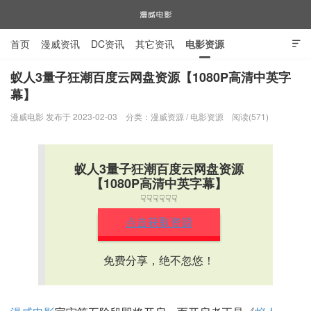
首页
漫威资讯
DC资讯
其它资讯
电影资源

电视剧资源
漫威图片
蚁人3量子狂潮百度云网盘资源【1080P高清中英字
幕】
漫威电影
漫威电影 发布于 2023-02-03
分类：
漫威资源
/
电影资源
阅读(571)
蚁人3量子狂潮百度云网盘资源
【1080P高清中英字幕】
☟☟☟☟☟☟
点击获取资源
免费分享，绝不忽悠！