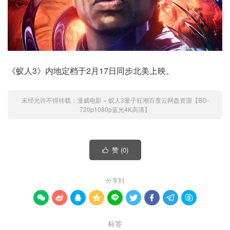
《蚁人3》内地定档于2月17日同步北美上映。
未经允许不得转载：
漫威电影
»
蚁人3量子狂潮百度云网盘资源【BD-
720p1080p蓝光4K高清】
赞 (
0
)

分享到









标签