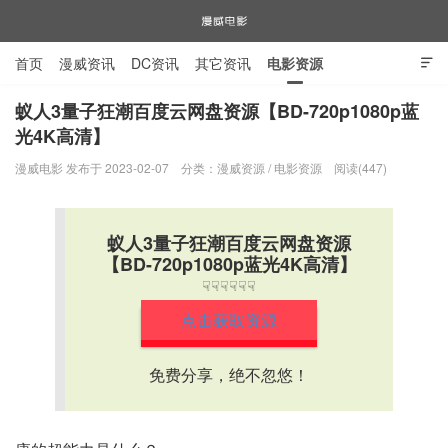
首页
漫威资讯
DC资讯
其它资讯
电影资源

电视剧资源
漫威图片
蚁人3量子狂潮百度云网盘资源【BD-720p1080p蓝
光4K高清】
漫威电影
漫威电影 发布于 2023-02-07
分类：
漫威资源
/
电影资源
阅读(447)
蚁人3量子狂潮百度云网盘资源
【BD-720p1080p蓝光4K高清】
☟☟☟☟☟☟
点击获取资源
免费分享，绝不忽悠！