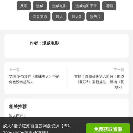
反派
漫威
漫威电影
漫威电影宇宙
漫画
网盘资源
蚁人
蚁人3
预告片
作者：
漫威电影
上一篇
下一篇
艾玛·罗伯茨在《蜘蛛夫人》中的
重磅！漫威修改第六阶段！围绕
角色没有超能力
《复联6》重新规划，新增《复
联7》
相关推荐
暂无内容！
蚁人3量子狂潮百度云网盘资源【BD-
免费获取资源
720p1080p蓝光4K高清】