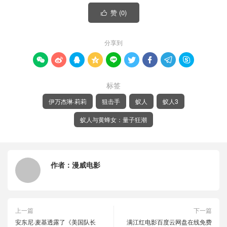
赞 (
0
)

分享到









标签
伊万杰琳·莉莉
狙击手
蚁人
蚁人3
蚁人与黄蜂女：量子狂潮
作者：
漫威电影
上一篇
下一篇
安东尼·麦基透露了《美国队长
满江红电影百度云网盘在线免费