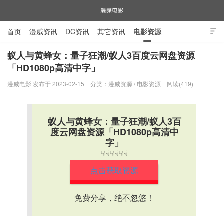
首页
漫威资讯
DC资讯
其它资讯
电影资源

电视剧资源
漫威图片
蚁人与黄蜂女：量子狂潮/蚁人3百度云网盘资源
「HD1080p高清中字」
漫威电影
漫威电影 发布于 2023-02-15
分类：
漫威资源
/
电影资源
阅读(419)
蚁人与黄蜂女：量子狂潮/蚁人3百
度云网盘资源「HD1080p高清中
字」
☟☟☟☟☟☟
点击获取资源
免费分享，绝不忽悠！