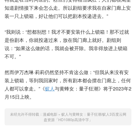
知道剧情接下来会怎么走。所以剧组要求我在自家门廊上安
装一只上锁箱，好让他们可以把剧本投递进去。”
“我则说：“想都别想！我才不要安装什么上锁箱！那不过就
是份剧本，你就投递过来，放在我门廊上就好。剧组则
说：“如果这么做的话，我就会被开除。我非得放进上锁箱
不可。”
然而伊万杰琳·莉莉仍然坚持不肯这么做：“但我从来没有安
装上锁箱，等到我回家时，所有剧本都会摆在门廊上，任何
人都可以拿走。”《
蚁人
与黄蜂女：量子狂潮》将于2023年2
月15日上映。
未经允许不得转载：
漫威电影
»
蚁人与黄蜂女：量子狂潮/蚁人3百度云网
盘资源「HD1080p高清中字」