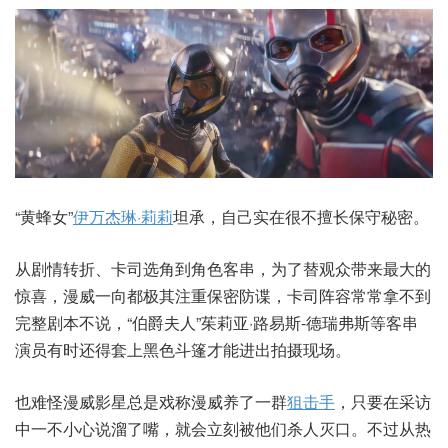
“黄蜂女”
伊万杰琳·莉莉
坦承，自己实在很不擅长保守秘密。
从剧情转折、卡司选角到角色客串，为了替观众带来最大的
惊喜，漫威一向都极其注重保密防谍，卡司阵容常常拿不到
完整剧本不说，“伯爵夫人”茱莉亚·路易斯-德瑞弗斯等客串
演员有时还得套上黑色斗篷才能进出拍摄现场。
也难怪漫威影星总是戏称漫威养了一群
狙击手
，只要在采访
中一不小心说溜了嘴，就会立刻被他们杀人灭口。不过从热