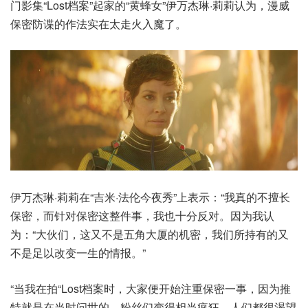
门影集“Lost档案”起家的“黄蜂女”伊万杰琳·莉莉认为，漫威
保密防谍的作法实在太走火入魔了。
伊万杰琳·莉莉在“吉米·法伦今夜秀”上表示：“我真的不擅长
保密，而针对保密这整件事，我也十分反对。因为我认
为：“大伙们，这又不是五角大厦的机密，我们所持有的又
不是足以改变一生的情报。”
“当我在拍“Lost档案时，大家便开始注重保密一事，因为推
特就是在当时问世的。粉丝们变得相当疯狂，人们都很渴望