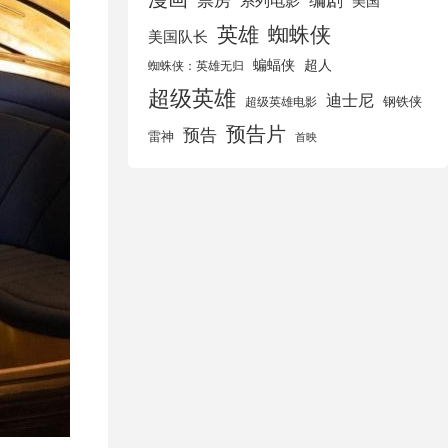
美国
英雄
蜘蛛侠
美国队长
蝙蝠侠
超人
蜘蛛侠：英雄无归
超级英雄
迪士尼
钢铁侠
超级英雄电影
预告片
预告
雷神
首映