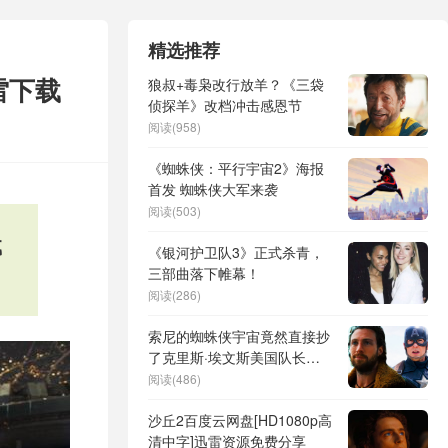
精选推荐
雷下载
狼叔+毒枭改行放羊？《三袋
侦探羊》改档冲击感恩节
阅读(958)
《蜘蛛侠：平行宇宙2》海报
首发 蜘蛛侠大军来袭
阅读(503)
载
《银河护卫队3》正式杀青，
三部曲落下帷幕！
阅读(286)
索尼的蜘蛛侠宇宙竟然直接抄
了克里斯·埃文斯美国队长的
经典动作场面！我简直不敢相
阅读(486)
信！
沙丘2百度云网盘[HD1080p高
清中字]迅雷资源免费分享