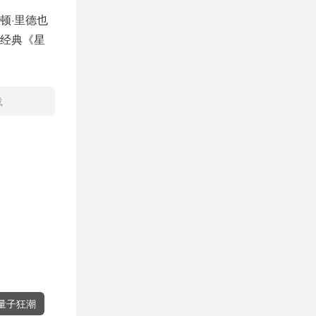
顿·里德也
经典《星
载
量子狂潮