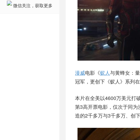
微信关注，获取更多
漫威
电影《
蚁人
与黄蜂女：量
冠军，更创下《蚁人》系列在
本片在全美以4600万美元打
第3高开票电影，仅次于同为
造的2千多万与3千多万、创