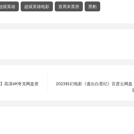
超级英雄
超级英雄电影
首周末票房
黑豹
p】高清4K夸克网盘资
2023科幻电影《逃出白垩纪》百度云网盘【