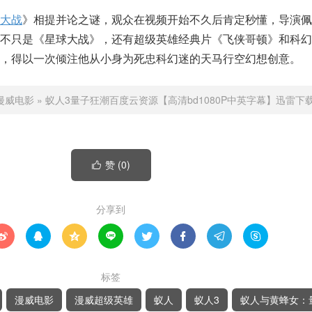
大战
》相提并论之谜，观众在视频开始不久后肯定秒懂，导演佩
明不只是《星球大战》，还有超级英雄经典片《飞侠哥顿》和科幻
，得以一次倾注他从小身为死忠科幻迷的天马行空幻想创意。
漫威电影
»
蚁人3量子狂潮百度云资源【高清bd1080P中英字幕】迅雷下
赞 (
0
)

分享到








标签
漫威电影
漫威超级英雄
蚁人
蚁人3
蚁人与黄蜂女：