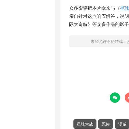
众多影评把本片拿来与《
星球
亲自针对这点响应解答，说
际大奇航》等众多作品的影子
未经允许不得转载：

星球大战
死侍
漫威