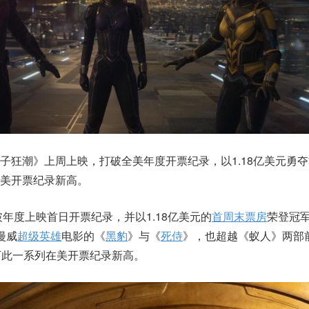
子狂潮》上周上映，打破全美年度开票纪录，以1.18亿美元勇
美开票纪录新高。
破年度上映首日开票纪录，并以1.18亿美元的
首周末票房
荣登冠军
漫威
超级英雄
电影的《
黑豹
》与《
死侍
》，也超越《蚁人》两部
下此一系列在美开票纪录新高。