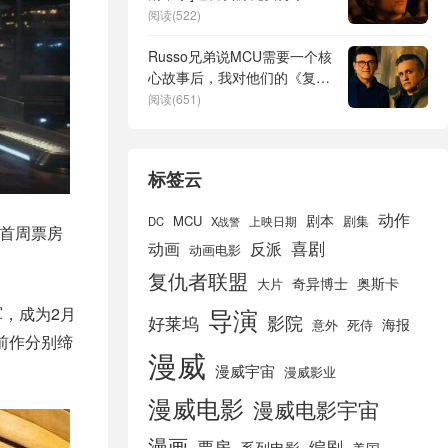
阅读(522)
Russo兄弟说MCU需要一个核
心故事后，我对他们的《复仇
者联盟：末日》方向更有信心
阅读(651)
了
标签云
动作
剧本
MCU
剧集
DC
X战警
上映日期
夺首周票房
喜剧
动画
反派
动画电影
复仇者联盟
奇异博士
奥斯卡
大片
导演
，成为2月
好莱坞
影院
海报
死侍
意外
前作分别缔
漫威
漫威宇宙
漫威影业
漫威电影
漫威电影宇宙
漫画
票房
编剧
系列电影