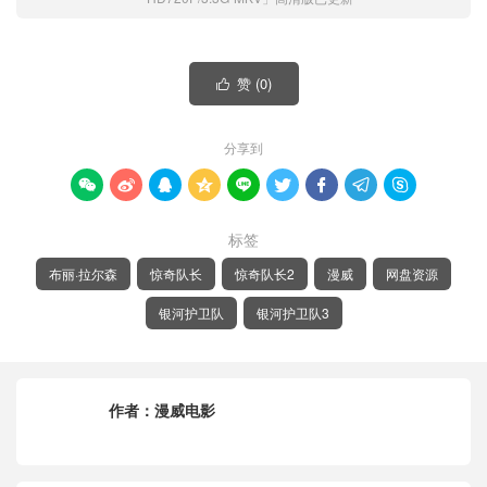
赞 (
0
)

分享到









标签
布丽·拉尔森
惊奇队长
惊奇队长2
漫威
网盘资源
银河护卫队
银河护卫队3
作者：
漫威电影