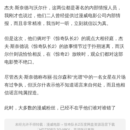
杰夫·斯奈德与沃尔什，这两位都是著名的内部情报人员，
我刚才也说过，他们二人曾经提供过漫威电影公司内部情
报，而且非常精准，我当时一听，立刻就信以为真。
但是这次，他们俩对于《惊奇队长2》的观点大相径庭，杰
夫·斯奈德说《惊奇队长2》的故事情节过于扑朔迷离，而沃
尔什则说恰恰相反，在《惊奇2》放映时，观众们都对这部
电影赞不绝口。
尽管杰夫·斯奈德称布丽·拉尔森和“光谱”中的一名女星在片场
有过争执，但沃尔什表示他不知道谣言来自何处，而且他相
信谣言纯属捏造。
此时，大多数的漫威粉丝，已经不在乎他们谁对谁错了
未经允许不得转载：
漫威电影
»
惊奇队长2百度网盘资源迅雷下载
「HD720P/3.3G-MKV」高清版已更新