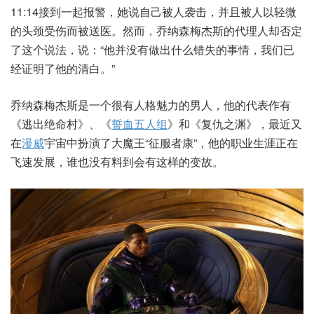
11:14接到一起报警，她说自己被人袭击，并且被人以轻微
的头颈受伤而被送医。然而，乔纳森梅杰斯的代理人却否定
了这个说法，说：“他并没有做出什么错失的事情，我们已
经证明了他的清白。”
乔纳森梅杰斯是一个很有人格魅力的男人，他的代表作有
《逃出绝命村》、《
誓血五人组
》和《复仇之渊》，最近又
在
漫威
宇宙中扮演了大魔王“征服者康”，他的职业生涯正在
飞速发展，谁也没有料到会有这样的变故。