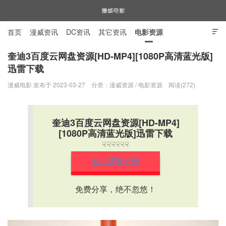
首页
漫威资讯
DC资讯
其它资讯
电影资源

电视剧资源
漫威图片
奎迪3百度云网盘资源[HD-MP4][1080P高清蓝光版]
迅雷下载
漫威电影
漫威电影 发布于 2023-03-27
分类：
漫威资源
/
电影资源
阅读(272)
奎迪3百度云网盘资源[HD-MP4]
[1080P高清蓝光版]迅雷下载
☟☟☟☟☟☟
点击获取资源
免费分享，绝不忽悠！