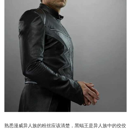
熟悉漫威异人族的粉丝应该清楚，黑蝠王是异人族中的佼佼