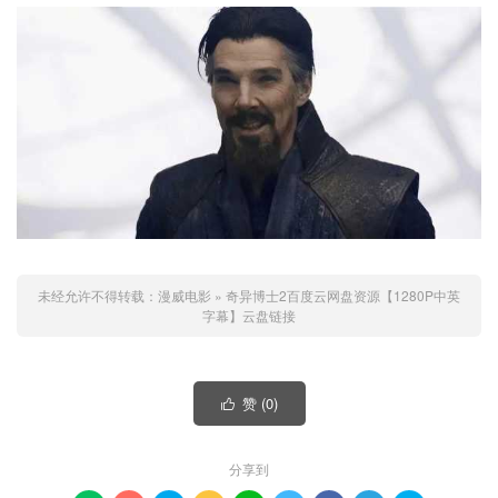
未经允许不得转载：
漫威电影
»
奇异博士2百度云网盘资源【1280P中英
字幕】云盘链接
赞 (
0
)

分享到