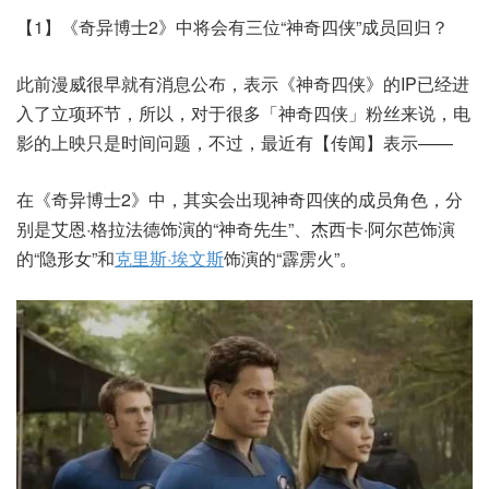
【1】《奇异博士2》中将会有三位“神奇四侠”成员回归？
此前漫威很早就有消息公布，表示《神奇四侠》的IP已经进
入了立项环节，所以，对于很多「神奇四侠」粉丝来说，电
影的上映只是时间问题，不过，最近有【传闻】表示——
在《奇异博士2》中，其实会出现神奇四侠的成员角色，分
别是艾恩·格拉法德饰演的“神奇先生”、杰西卡·阿尔芭饰演
的“隐形女”和
克里斯·埃文斯
饰演的“霹雳火”。