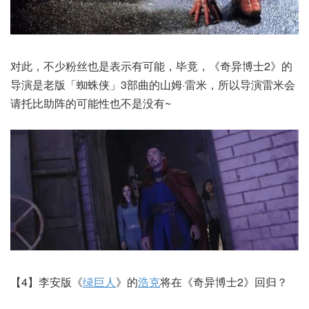
对此，不少粉丝也是表示有可能，毕竟，《奇异博士2》的
导演是老版「蜘蛛侠」3部曲的山姆·雷米，所以导演雷米会
请托比助阵的可能性也不是没有~
【4】李安版《
绿巨人
》的
浩克
将在《奇异博士2》回归？