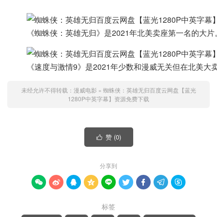
《蜘蛛侠：英雄无归》是2021年北美卖座第一名的大片。
《速度与激情9》是2021年少数和漫威无关但在北美大卖
未经允许不得转载：
漫威电影
»
蜘蛛侠：英雄无归百度云网盘【蓝光
1280P中英字幕】资源免费下载
赞 (
0
)

分享到









标签