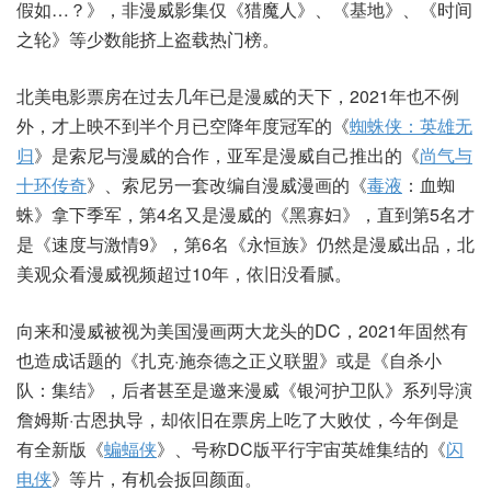
假如…？》，非漫威影集仅《猎魔人》、《基地》、《时间
之轮》等少数能挤上盗载热门榜。
北美电影票房在过去几年已是漫威的天下，2021年也不例
外，才上映不到半个月已空降年度冠军的《
蜘蛛侠：英雄无
归
》是索尼与漫威的合作，亚军是漫威自己推出的《
尚气与
十环传奇
》、索尼另一套改编自漫威漫画的《
毒液
：血蜘
蛛》拿下季军，第4名又是漫威的《黑寡妇》，直到第5名才
是《速度与激情9》，第6名《永恒族》仍然是漫威出品，北
美观众看漫威视频超过10年，依旧没看腻。
向来和漫威被视为美国漫画两大龙头的DC，2021年固然有
也造成话题的《扎克·施奈德之正义联盟》或是《自杀小
队：集结》，后者甚至是邀来漫威《银河护卫队》系列导演
詹姆斯·古恩执导，却依旧在票房上吃了大败仗，今年倒是
有全新版《
蝙蝠侠
》、号称DC版平行宇宙英雄集结的《
闪
电侠
》等片，有机会扳回颜面。