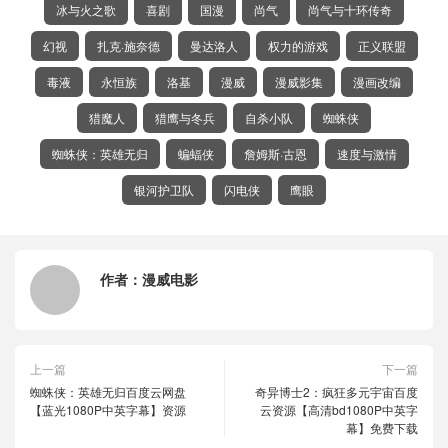
冰与火之歌
喜剧
国漫
尚气
尚气与十环传奇
幻视
扎克·施奈德
曼达洛人
权力的游戏
正义联盟
毒液
永恒族
洛基
漫威
漫威影集
漫画改编
猎魔人
猎鹰与冬兵
自杀小队
蜘蛛侠
蜘蛛侠：英雄无归
蝙蝠侠
詹姆斯·古恩
速度与激情
银河护卫队
闪电侠
鹰眼
作者：
漫威电影
上一篇
下一篇
蜘蛛侠：英雄无归百度云网盘
奇异博士2：疯狂多元宇宙百度
【蓝光1080P中英字幕】资源
云资源【高清bd1080P中英字
幕】免费下载