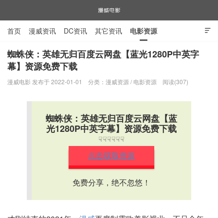
首页
漫威资讯
DC资讯
其它资讯
电影资源

电视剧资源
漫威图片
蜘蛛侠：英雄无归百度云网盘【蓝光1280P中英字
幕】资源免费下载
漫威电影
漫威电影 发布于 2022-01-01
分类：
漫威资源
/
电影资源
阅读(307)
蜘蛛侠：英雄无归百度云网盘【蓝
光1280P中英字幕】资源免费下载
☟☟☟☟☟☟
点击获取资源
免费分享，绝不忽悠！