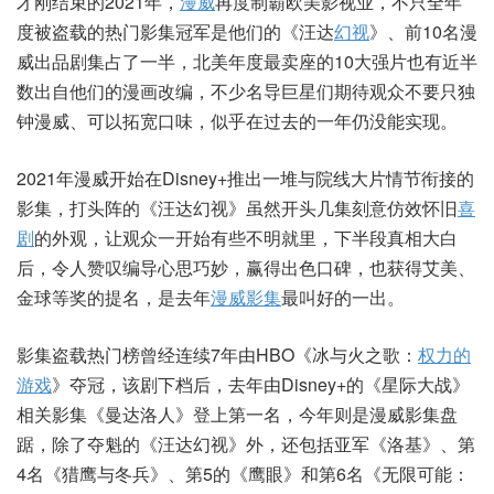
才刚结束的2021年，
漫威
再度制霸欧美影视业，不只全年
度被盗载的热门影集冠军是他们的《汪达
幻视
》、前10名漫
威出品剧集占了一半，北美年度最卖座的10大强片也有近半
数出自他们的漫画改编，不少名导巨星们期待观众不要只独
钟漫威、可以拓宽口味，似乎在过去的一年仍没能实现。
2021年漫威开始在Disney+推出一堆与院线大片情节衔接的
影集，打头阵的《汪达幻视》虽然开头几集刻意仿效怀旧
喜
剧
的外观，让观众一开始有些不明就里，下半段真相大白
后，令人赞叹编导心思巧妙，赢得出色口碑，也获得艾美、
金球等奖的提名，是去年
漫威影集
最叫好的一出。
影集盗载热门榜曾经连续7年由HBO《冰与火之歌：
权力的
游戏
》夺冠，该剧下档后，去年由Disney+的《星际大战》
相关影集《曼达洛人》登上第一名，今年则是漫威影集盘
踞，除了夺魁的《汪达幻视》外，还包括亚军《洛基》、第
4名《猎鹰与冬兵》、第5的《鹰眼》和第6名《无限可能：