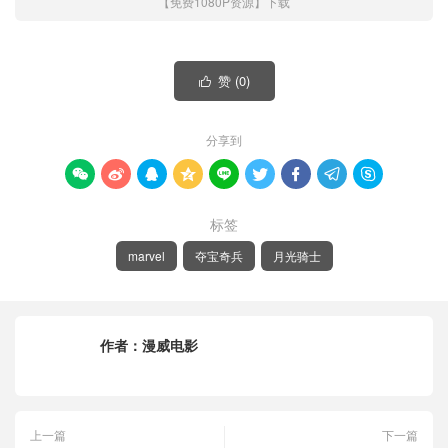
【免费1080P资源】下载
赞 (
0
)

分享到









标签
marvel
夺宝奇兵
月光骑士
作者：
漫威电影
上一篇
下一篇