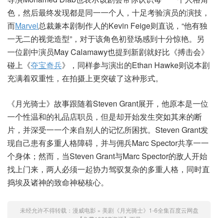
色，然后最终发现都是同一一个人，十足考验演员的演技，
而
Marvel
总裁兼本剧制作人的Kevin Feige则直说，“他有独
一无二的视觉造型”，对于该角色初登场感到十分惊艳。另
一位剧中演员May Calamawy也提到新剧就好比《搏击会》
碰上《
夺宝奇兵
》，同样参与演出的Ethan Hawke则说本剧
充满着双重性，在拍摄上更突破了这种形式。
《月光骑士》故事跟随着Steven Grant展开，他原本是一位
一个性温和的礼品店职员，但是却开始发生突如其来的断
片，并深受一一个来自别人的记忆所困扰。Steven Grant发
现自己患有多重人格障碍，并与佣兵Marc Spector共享一一
个身体；然而，当Steven Grant与Marc Spector的敌人开始
找上门来，两人必须一起协力驾驭复杂的多重人格，同时直
捣埃及诸神的致命神秘核心。
未经允许不得转载：
漫威电影
»
美剧《月光骑士》1-6全集百度云网盘