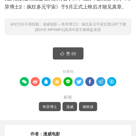
异博士2：疯狂多元宇宙》于5月正式上映后才能见真章。
未经允许不得转载：
漫威电影
»
奇异博士2：疯狂多元宇宙百度云BT下载
[BDHD-MP4MKV]高清中英字幕网盘资源
赞 (
0
)

分享到









标签
奇异博士
漫威
钢铁侠
作者：
漫威电影