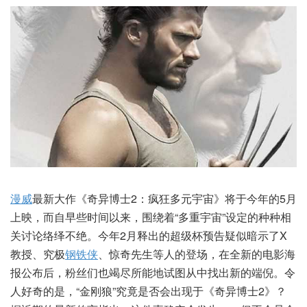
漫威
最新大作《奇异博士2：疯狂多元宇宙》将于今年的5月
上映，而自早些时间以来，围绕着“多重宇宙”设定的种种相
关讨论络绎不绝。今年2月释出的超级杯预告疑似暗示了X
教授、究极
钢铁侠
、惊奇先生等人的登场，在全新的电影海
报公布后，粉丝们也竭尽所能地试图从中找出新的端倪。令
人好奇的是，“金刚狼”究竟是否会出现于《奇异博士2》？