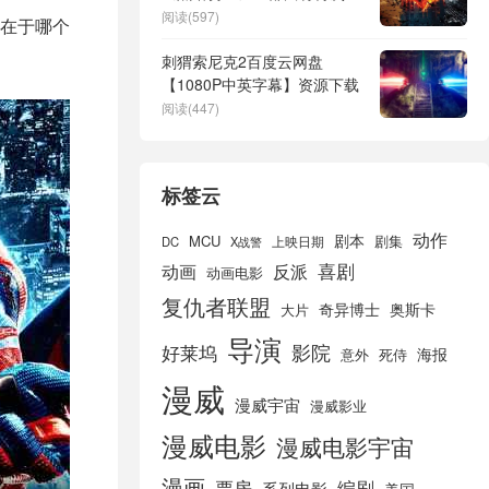
熠生辉！
阅读(597)
在于哪个
刺猬索尼克2百度云网盘
【1080P中英字幕】资源下载
阅读(447)
标签云
动作
剧本
MCU
剧集
DC
X战警
上映日期
喜剧
动画
反派
动画电影
复仇者联盟
奇异博士
奥斯卡
大片
导演
好莱坞
影院
海报
死侍
意外
漫威
漫威宇宙
漫威影业
漫威电影
漫威电影宇宙
漫画
票房
编剧
系列电影