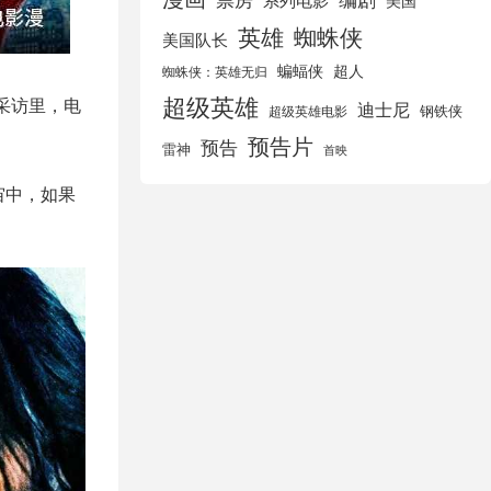
美国
英雄
蜘蛛侠
美国队长
蝙蝠侠
超人
蜘蛛侠：英雄无归
超级英雄
的采访里，电
迪士尼
钢铁侠
超级英雄电影
预告片
预告
雷神
首映
宙中，如果