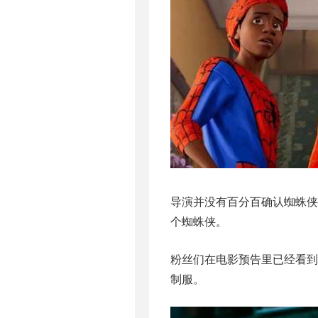
导演并没有百分百确认蜘蛛
个蜘蛛侠。
粉丝们在电影预告里已经看到
制服。