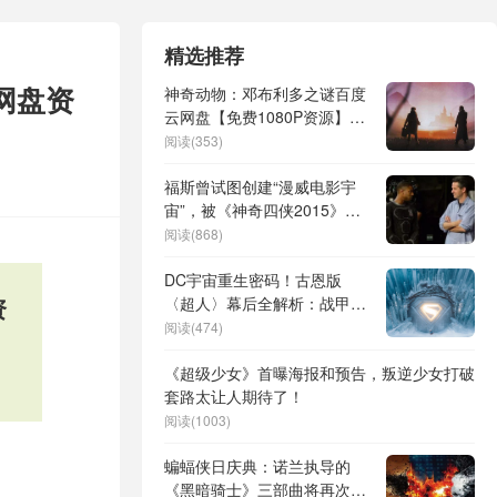
精选推荐
网盘资
神奇动物：邓布利多之谜百度
云网盘【免费1080P资源】下
载
阅读(353)
福斯曾试图创建“漫威电影宇
宙”，被《神奇四侠2015》搅
黄
阅读(868)
DC宇宙重生密码！古恩版
资
〈超人〉幕后全解析：战甲军
团首曝
阅读(474)
《超级少女》首曝海报和预告，叛逆少女打破
套路太让人期待了！
阅读(1003)
蝙蝠侠日庆典：诺兰执导的
《黑暗骑士》三部曲将再次熠