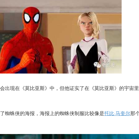
侠会出现在《莫比亚斯》中，但他证实了在《莫比亚斯》的宇宙里
了蜘蛛侠的海报，海报上的蜘蛛侠制服比较像是
托比·马奎尔
那