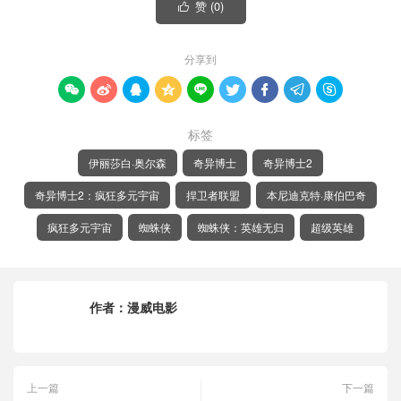
赞 (
0
)

分享到









标签
伊丽莎白·奥尔森
奇异博士
奇异博士2
奇异博士2：疯狂多元宇宙
捍卫者联盟
本尼迪克特·康伯巴奇
疯狂多元宇宙
蜘蛛侠
蜘蛛侠：英雄无归
超级英雄
作者：
漫威电影
上一篇
下一篇