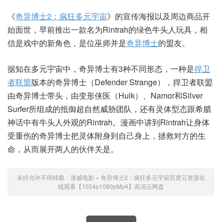
《
奇异博士2：疯狂多元宇宙
》的宣传海报以及周边商品开
始面世，早前推出一款名为Rintrah的绿色牛头人玩具，相
信是戏中的新角色，是位巫师并是
奇异博士
的盟友。
据知在多元宇宙中，奇异博士有3种不同形态，一种是
捍卫
者联盟
版本的奇异博士（Defender Strange），捍卫者联盟
由奇异博士带头，由变形侠医（Hulk）、Namor和Silver
Surfer所组成的抵御超自然威胁团队，还有灵体型态跟希腊
神话中有牛头人外观的Rintrah。漫画中讲到Rintrah让身体
受重伤的奇异博士把灵体附身到自己身上，拯救对方的生
命，从而展开两人的伙伴关是。
未经允许不得转载：
漫威电影
»
奇异博士2：疯狂多元宇宙百度云资源在
线观看【1024p1080pMp4】高清云网盘