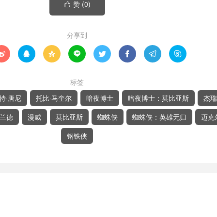
赞 (
0
)

分享到








标签
特·唐尼
托比·马奎尔
暗夜博士
暗夜博士：莫比亚斯
杰瑞
赫兰德
漫威
莫比亚斯
蜘蛛侠
蜘蛛侠：英雄无归
迈克
钢铁侠