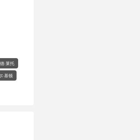
德·莱托
尔·基顿