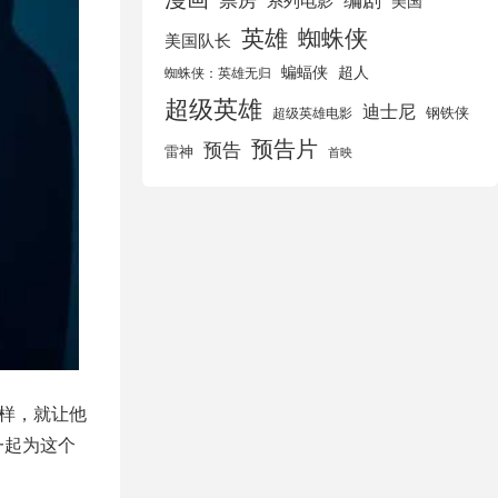
美国
英雄
蜘蛛侠
美国队长
蝙蝠侠
超人
蜘蛛侠：英雄无归
超级英雄
迪士尼
钢铁侠
超级英雄电影
预告片
预告
雷神
首映
这样，就让他
一起为这个