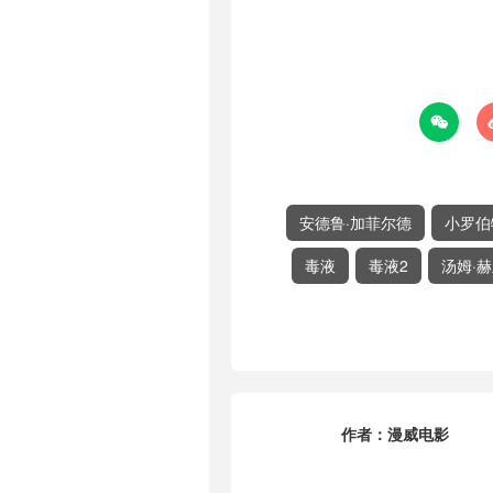

安德鲁·加菲尔德
小罗伯
毒液
毒液2
汤姆·
作者：
漫威电影