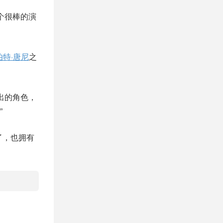
个很棒的演
伯特·唐尼
之
出的角色，
”
了，也拥有