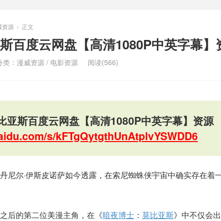
威资源
正文
>
斯百度云网盘【高清1080P中英字幕】
分类：
漫威资源
/
电影资源
阅读(566)
比亚斯百度云网盘【高清1080P中英字幕】资源
.baidu.com/s/kFTgQytgthUnAtplvYSWDD6
丹尼尔·伊斯皮诺萨如今透露，在索尼蜘蛛侠宇宙中确实存在着
之后的第二位美漫主角，在《
暗夜博士
：
莫比亚斯
》中不仅会出