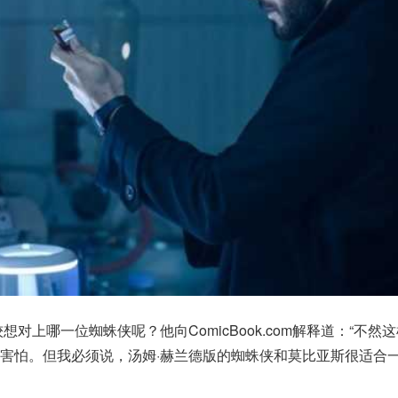
想对上哪一位蜘蛛侠呢？他向ComicBook.com解释道：“不然
害怕。但我必须说，汤姆·赫兰德版的蜘蛛侠和莫比亚斯很适合