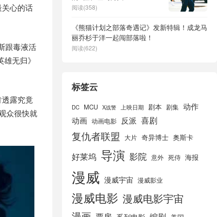
最关心的话
阅读(358)
《熊猫计划之部落奇遇记》发新特辑！成龙马
丽乔杉于洋一起闯部落啦！
亚斯跟毒液活
阅读(622)
英雄无归》
标签云
肯透露究竟
动作
剧本
MCU
剧集
DC
X战警
上映日期
观众很快就
喜剧
动画
反派
动画电影
复仇者联盟
奇异博士
奥斯卡
大片
导演
好莱坞
影院
海报
死侍
意外
漫威
漫威宇宙
漫威影业
漫威电影
漫威电影宇宙
漫画
票房
编剧
系列电影