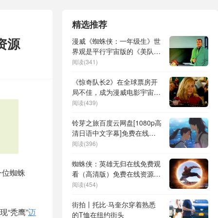
精选推荐
资源
漫威《蜘蛛侠：一年级生》世
界观是平行宇宙版的《美队
3》？
阅读(341)
《惊奇队长2》在全球票房开
局不佳，成为漫威电影宇宙中
首部首周末票房最低的影片
阅读(439)
铃芽之旅百度云网盘[1080p高
清日语中文字幕]免费在线观
看资源
阅读(396)
蜘蛛侠：英雄无归在线免费观
一位蜘蛛
看（高清版）免费在线资源下
载
阅读(454)
街拍丨托比·马奎尔穿着熟悉
现“秃鹰”
迈
的T恤在纽约街头