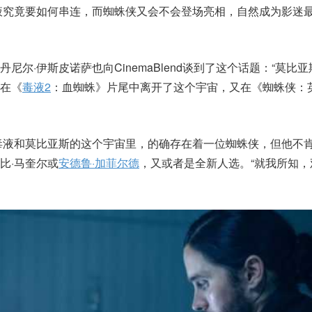
液究竟要如何串连，而蜘蛛侠又会不会登场亮相，自然成为影迷
尼尔·伊斯皮诺萨也向CinemaBlend谈到了这个话题：“莫比
在《
毒液2
：血蜘蛛》片尾中离开了这个宇宙，又在《蜘蛛侠：
毒液和莫比亚斯的这个宇宙里，的确存在着一位蜘蛛侠，但他不
比·马奎尔或
安德鲁·加菲尔德
，又或者是全新人选。“就我所知，