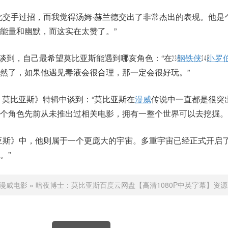
此交手过招，而我觉得汤姆·赫兰德交出了非常杰出的表现。他是
能量和幽默，而这实在太赞了。”
Rant谈到，自己最希望莫比亚斯能遇到哪亥角色：“在㏶
钢铁侠
㏷
小罗
然了，如果他遇见毒液会很合理，那一定会很好玩。”
：莫比亚斯》特辑中谈到：“莫比亚斯在
漫威
传说中一直都是很突
个角色先前从未推出过相关电影，拥有一整个世界可以去挖掘。
亚斯》中，他则属于一个更庞大的宇宙。多重宇宙已经正式开启
。”
漫威电影
»
暗夜博士：莫比亚斯百度云网盘【高清1080P中英字幕】资源