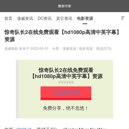
首页
漫威资讯
DC资讯
其它资讯
电影资源

电视剧资源
漫威图片
惊奇队长2在线免费观看【hd1080p高清中英字幕】
资源
漫威电影
漫威电影 发布于 2022-05-01
分类：
漫威资源
/
电影资源
阅读(575)
惊奇队长2在线免费观看
【hd1080p高清中英字幕】资源
☟☟☟☟☟☟
点击获取资源
免费分享，绝不忽悠！