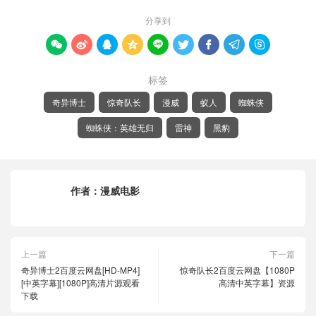
分享到









标签
奇异博士
惊奇队长
漫威
蚁人
蜘蛛侠
蜘蛛侠：英雄无归
雷神
黑豹
作者：
漫威电影
上一篇
下一篇
奇异博士2百度云网盘[HD-MP4]
惊奇队长2百度云网盘【1080P
[中英字幕][1080P]高清片源观看
高清中英字幕】资源
下载