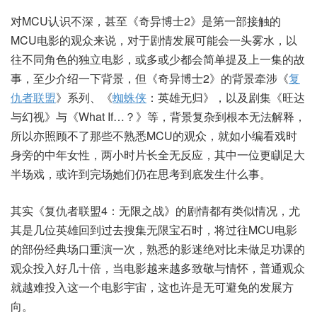
对MCU认识不深，甚至《奇异博士2》是第一部接触的
MCU电影的观众来说，对于剧情发展可能会一头雾水，以
往不同角色的独立电影，或多或少都会简单提及上一集的故
事，至少介绍一下背景，但《奇异博士2》的背景牵涉《
复
仇者联盟
》系列、《
蜘蛛侠
：英雄无归》，以及剧集《旺达
与幻视》与《What If…？》等，背景复杂到根本无法解释，
所以亦照顾不了那些不熟悉MCU的观众，就如小编看戏时
身旁的中年女性，两小时片长全无反应，其中一位更瞓足大
半场戏，或许到完场她们仍在思考到底发生什么事。
其实《复仇者联盟4：无限之战》的剧情都有类似情况，尤
其是几位英雄回到过去搜集无限宝石时，将过往MCU电影
的部份经典场口重演一次，熟悉的影迷绝对比未做足功课的
观众投入好几十倍，当电影越来越多致敬与情怀，普通观众
就越难投入这一个电影宇宙，这也许是无可避免的发展方
向。