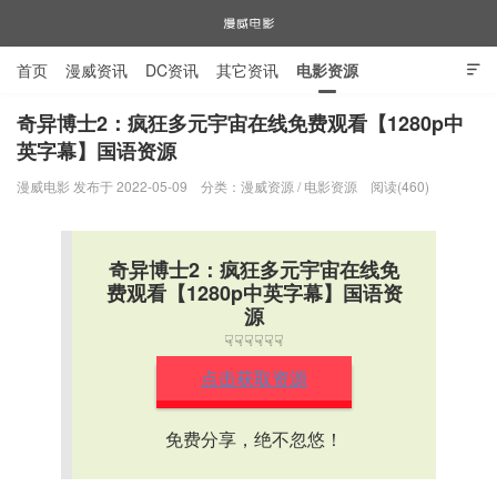
首页
漫威资讯
DC资讯
其它资讯
电影资源

电视剧资源
漫威图片
奇异博士2：疯狂多元宇宙在线免费观看【1280p中
英字幕】国语资源
漫威电影
漫威电影 发布于 2022-05-09
分类：
漫威资源
/
电影资源
阅读(460)
奇异博士2：疯狂多元宇宙在线免
费观看【1280p中英字幕】国语资
源
☟☟☟☟☟☟
点击获取资源
免费分享，绝不忽悠！