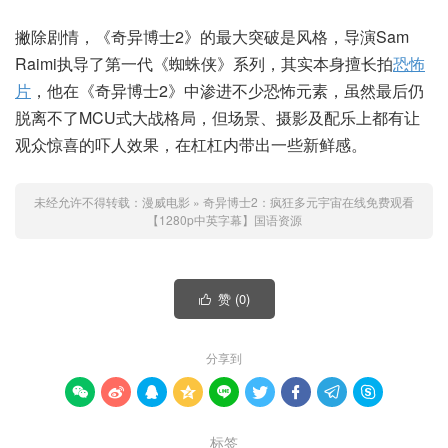
撇除剧情，《奇异博士2》的最大突破是风格，导演Sam
Raimi执导了第一代《蜘蛛侠》系列，其实本身擅长拍
恐怖
片
，他在《奇异博士2》中渗进不少恐怖元素，虽然最后仍
脱离不了MCU式大战格局，但场景、摄影及配乐上都有让
观众惊喜的吓人效果，在杠杠内带出一些新鲜感。
未经允许不得转载：
漫威电影
»
奇异博士2：疯狂多元宇宙在线免费观看
【1280p中英字幕】国语资源
赞 (
0
)

分享到









标签