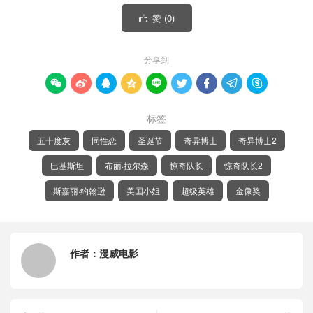
赞 (
0
)

分享到









标签
五十度灰
同性恋
圣诞节
奇异博士
奇异博士2
巴基斯坦
布丽·拉尔森
惊奇队长
惊奇队长2
斯嘉丽·约翰逊
美国小姐
超级英雄
金像奖
作者：
漫威电影