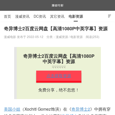
首页
漫威资讯
DC资讯
其它资讯
电影资源

电视剧资源
漫威图片
奇异博士2百度云网盘【高清1080P中英字幕】资源
漫威电影 发布于 2022-05-12
分类：
漫威资源
/
电影资源
阅读(253)
漫威电影
奇异博士2百度云网盘【高清1080P
中英字幕】资源
☟☟☟☟☟☟
点击获取资源
免费分享，绝不忽悠！
美国小姐
（Xochitl Gomez饰演）在《
奇异博士2
》中拥有穿