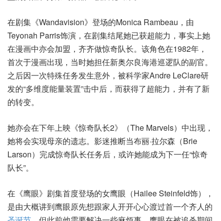
在剧集《Wandavision》登场的Monica Rambeau，由
Teyonah Parris饰演，在剧集结尾她已获超能力，事实上她
在漫画中亦会加盟，齐齐做惊奇队长。该角色在1982年，
首次于漫画出现，当时她担任新奥尔良海港巡逻队的副官。
之后因一次特殊任务发生意外，被科学家Andre LeClare研
发的“多维度能量装置”击中后，而获得了超能力，并有了新
的转变。
她亦会在下年上映《惊奇队长2》（The Marvels）中出现，
她将会实现母亲的遗志。影迷推断当布丽·拉尔森（Brie
Larson）完成惊奇队长任务后，或许她能成为下一任“惊奇
队长”。
在《鹰眼》剧集首度登场的女鹰眼（Hailee Steinfeld饰），
是由大概讲到鹰眼原先想跟家人开开心心渡过首一个齐人的
圣诞节
，但此前他需要解决一些麻烦事，鹰眼在被追杀期间