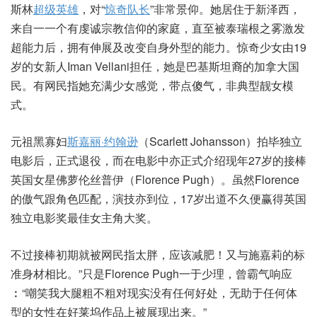
斯林
超级英雄
，对“
惊奇队长
”非常景仰。她居住于新泽西，
来自一一个有虔诚宗教信仰的家庭，直至被泰瑞根之雾激发
超能力后，拥有伸展及改变自身外型的能力。惊奇少女由19
岁的女新人Iman Vellani担任，她是巴基斯坦裔的加拿大国
民。有网民指她充满少女感觉，带点傻气，非典型靓女模
式。
元祖黑寡妇
斯嘉丽·约翰逊
（Scarlett Johansson）拍毕独立
电影后，正式退役，而在电影中亦正式介绍现年27岁的接棒
英国女星佛萝伦丝普伊（Florence Pugh）。虽然Florence
的傲气跟角色匹配，演技亦到位，17岁出道不久便赢得英国
独立电影奖最佳女主角大奖。
不过接棒初期就被网民指太胖，应该减肥！又与施嘉莉的标
准身材相比。”只是Florence Pugh一于少理，曾霸气响应
︰“嘲笑我大腿粗不粗对现实没有任何好处，无助于任何体
型的女性在好莱坞作品上被展现出来。”