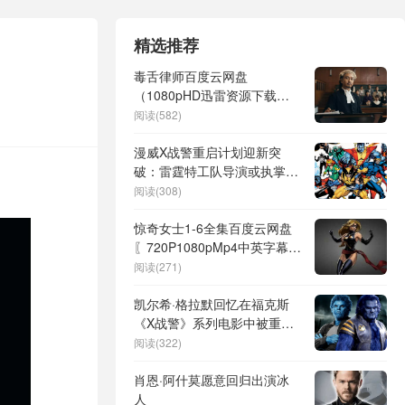
精选推荐
毒舌律师百度云网盘
（1080pHD迅雷资源下载）
在线观看
阅读(582)
漫威X战警重启计划迎新突
破：雷霆特工队导演或执掌变
种人宇宙
阅读(308)
惊奇女士1-6全集百度云网盘
〖720P1080pMp4中英字幕资
源〗
阅读(271)
凯尔希·格拉默回忆在福克斯
《X战警》系列电影中被重新
选角：时光倒流，我已离去！
阅读(322)
肖恩·阿什莫愿意回归出演冰
人