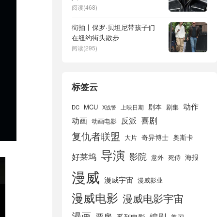
阅读(468)
街拍丨保罗·贝坦尼带孩子们
在纽约街头散步
阅读(295)
标签云
动作
剧本
MCU
剧集
DC
X战警
上映日期
喜剧
动画
反派
动画电影
复仇者联盟
奇异博士
奥斯卡
大片
导演
好莱坞
影院
海报
死侍
意外
漫威
漫威宇宙
漫威影业
漫威电影
漫威电影宇宙
漫画
票房
编剧
系列电影