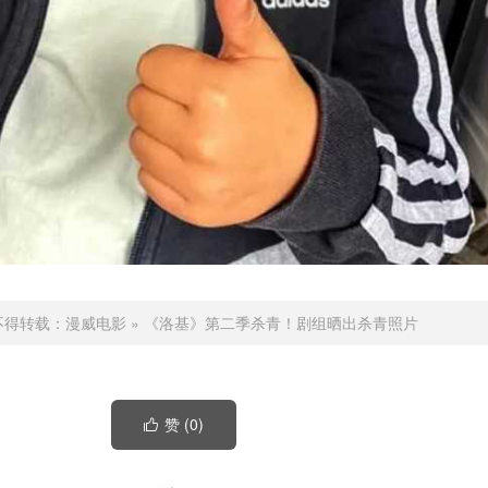
不得转载：
漫威电影
»
《洛基》第二季杀青！剧组晒出杀青照片
赞 (
0
)
