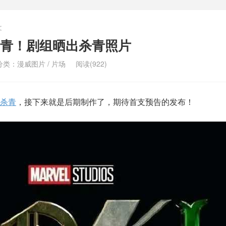
文
青！剧组晒出杀青照片
分类：
漫威图片
/
片场
阅读(922)
杀青
，接下来就是后期制作了，期待首支预告的发布！