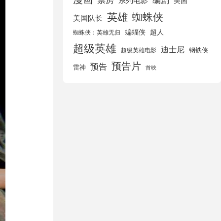
美国
英雄
蜘蛛侠
美国队长
蝙蝠侠
超人
蜘蛛侠：英雄无归
超级英雄
迪士尼
钢铁侠
超级英雄电影
预告片
预告
雷神
首映