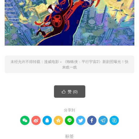
未经允许不得转载：
漫威电影
»
《蜘蛛侠：平行宇宙2》新剧照曝光！快
来瞧一瞧
赞 (
0
)

分享到









标签