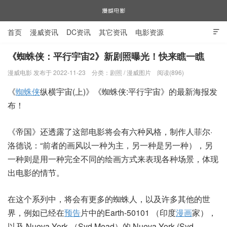
首页
漫威资讯
DC资讯
其它资讯
电影资源

电视剧资源
漫威图片
《蜘蛛侠：平行宇宙2》新剧照曝光！快来瞧一瞧
漫威电影 发布于 2022-11-23
分类：
剧照
/
漫威图片
阅读(896)
漫威电影
《
蜘蛛侠
纵横宇宙(上)》《蜘蛛侠:平行宇宙》的最新海报发
布！
《帝国》还透露了这部电影将会有六种风格，制作人菲尔·
洛德说：“前者的画风以一种为主，另一种是另一种），另
一种则是用一种完全不同的绘画方式来表现各种场景，体现
出电影的情节。
在这个系列中，将会有更多的蜘蛛人，以及许多其他的世
界，例如已经在
预告
片中的Earth-50101 （印度
漫画
家），
以及 Nueva York （Syd Mead）的 Nueva York (Syd