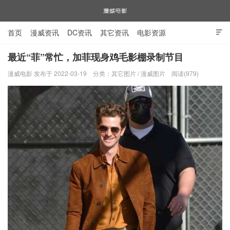
首页
漫威资讯
DC资讯
其它资讯
电影资源

电视剧资源
漫威图片
最近“菲”常忙，加菲现身鸡毛影棚录制节目
漫威电影 发布于 2022-03-19
分类：
其它图片
/
漫威图片
阅读(979)
漫威电影