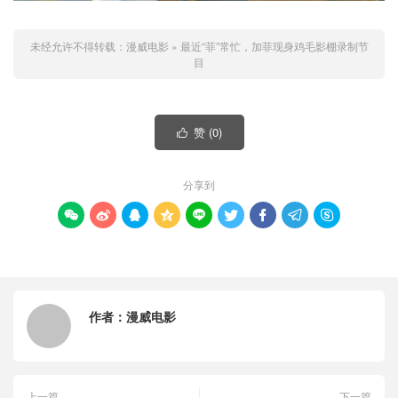
未经允许不得转载：
漫威电影
»
最近“菲”常忙，加菲现身鸡毛影棚录制节
目
赞 (
0
)

分享到









作者：
漫威电影
上一篇
下一篇