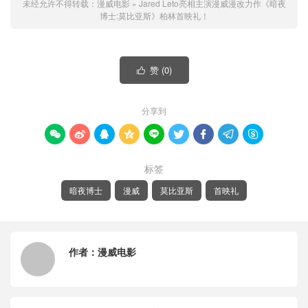
未经允许不得转载：
漫威电影
»
Jared Leto亮相主演漫威漫改力作《暗夜
博士:莫比亚斯》柏林首映礼！
赞 (
0
)

分享到









标签
暗夜博士
漫威
莫比亚斯
首映礼
作者：
漫威电影