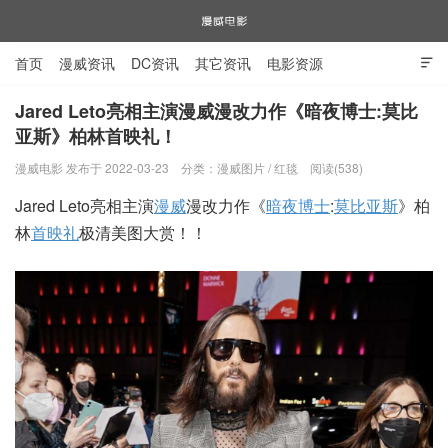
首页
漫威资讯
DC资讯
其它资讯
电影资源

电视剧资源
漫威图片
Jared Leto亮相主演漫威漫改力作《暗夜博士:莫比
亚斯》柏林首映礼！
漫威电影
漫威电影 发布于 2022-03-23
分类：
漫威图片
/
红毯
阅读(538)
Jared Leto亮相主演
漫威
漫改力作《
暗夜博士
:
莫比亚斯
》柏
林
首映礼
极清美图大赏！！