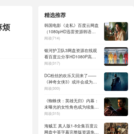
精选推荐
麻烦
韩国电影《走私》百度云网盘
（1080pHD迅雷资源韩语中
字）在线观看下载
阅读(714)
银河护卫队3网盘资源在线观
看百度云分享HD1080P高清
完整版
阅读(317)
DC粉丝的欢乐又回来了——
《神奇女侠3》或许会成为现
实！
阅读(300)
《蜘蛛侠：英雄无归》内幕：
未曝光的女性角色或为续集引
领风向
阅读(315)
海贼王 真人版1-8全集百度云
网盘中英字幕完整版资源免费