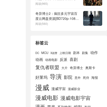
在线观看
阅读(965)
奇异博士2：疯狂多元宇宙百
度云网盘资源[BD720p-1080p
中英字幕]在线观看
阅读(560)
标签云
动作
剧本
MCU
剧集
DC
X战警
上映日期
喜剧
动画
反派
动画电影
复仇者联盟
奇异博士
奥斯卡
大片
导演
好莱坞
影院
海报
死侍
意外
漫威
漫威宇宙
漫威影业
漫威电影
漫威电影宇宙
漫画
票房
编剧
系列电影