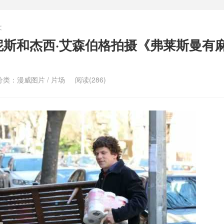
文
妮斯和杰西·艾森伯格拍摄《弗莱斯曼有
分类：
漫威图片
/
片场
阅读(286)