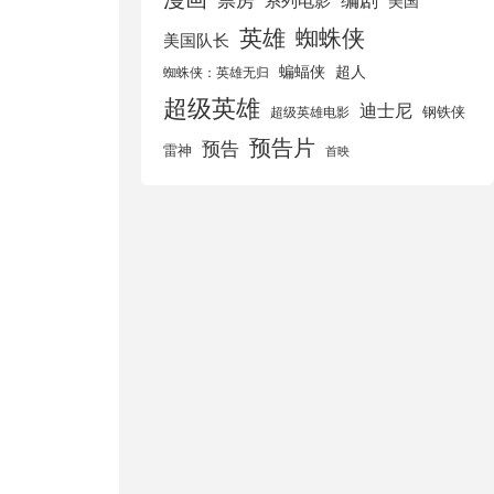
美国
英雄
蜘蛛侠
美国队长
蝙蝠侠
超人
蜘蛛侠：英雄无归
超级英雄
迪士尼
钢铁侠
超级英雄电影
预告片
预告
雷神
首映