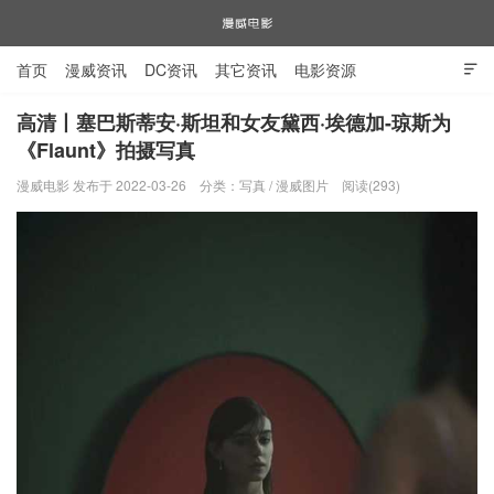
首页
漫威资讯
DC资讯
其它资讯
电影资源

电视剧资源
漫威图片
高清丨塞巴斯蒂安·斯坦和女友黛西·埃德加-琼斯为
《Flaunt》拍摄写真
漫威电影
漫威电影 发布于 2022-03-26
分类：
写真
/
漫威图片
阅读(293)