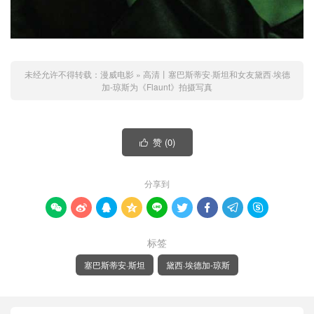
未经允许不得转载：
漫威电影
»
高清丨塞巴斯蒂安·斯坦和女友黛西·埃德
加-琼斯为《Flaunt》拍摄写真
赞 (
0
)

分享到









标签
塞巴斯蒂安·斯坦
黛西·埃德加-琼斯