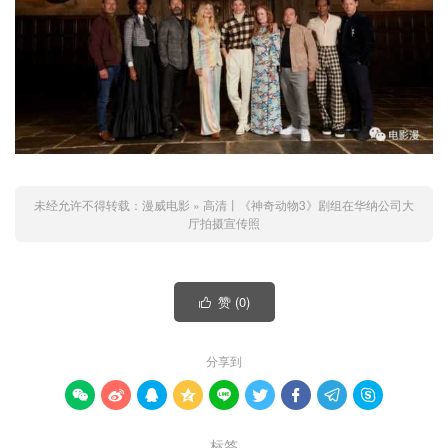
未经允许不得转载：
漫威电影
»
高清丨《神奇动物3》剧组在华纳公司大
厅拍摄宣传照
赞 (
0
)

分享到









标签