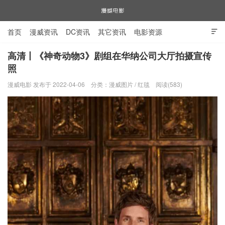
首页
漫威资讯
DC资讯
其它资讯
电影资源

电视剧资源
漫威图片
高清丨《神奇动物3》剧组在华纳公司大厅拍摄宣传
照
漫威电影
漫威电影 发布于 2022-04-06
分类：
漫威图片
/
红毯
阅读(583)