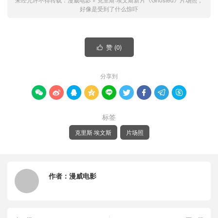
好像是受到了什么惊吓
赞 (
0
)

分享到









标签
克里斯·埃文斯
片场照
作者：
漫威电影