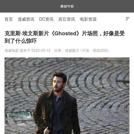
首页
漫威资讯
DC资讯
其它资讯
电影资源

电视剧资源
漫威图片
克里斯·埃文斯新片《Ghosted》片场照，好像是受
到了什么惊吓
漫威电影
漫威电影 发布于 2022-05-12
分类：
漫威图片
/
片场
阅读(253)