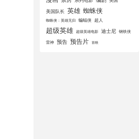
美国
英雄
蜘蛛侠
美国队长
蝙蝠侠
超人
蜘蛛侠：英雄无归
超级英雄
迪士尼
钢铁侠
超级英雄电影
预告片
预告
雷神
首映