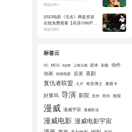
们想象中更有可能实现
阅读(291)
2023电影《无名》网盘资源
在线免费观看【高清1080P】
百度云
阅读(380)
标签云
动作
剧本
MCU
剧集
DC
X战警
上映日期
喜剧
动画
反派
动画电影
复仇者联盟
奇异博士
奥斯卡
大片
导演
好莱坞
影院
海报
死侍
意外
漫威
漫威宇宙
漫威影业
漫威电影
漫威电影宇宙
漫画
票房
编剧
系列电影