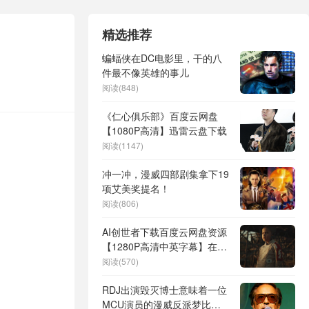
精选推荐
蝙蝠侠在DC电影里，干的八
件最不像英雄的事儿
阅读(848)
《仁心俱乐部》百度云网盘
【1080P高清】迅雷云盘下载
阅读(1147)
冲一冲，漫威四部剧集拿下19
项艾美奖提名！
阅读(806)
AI创世者下载百度云网盘资源
【1280P高清中英字幕】在线
链接
阅读(570)
RDJ出演毁灭博士意味着一位
MCU演员的漫威反派梦比我