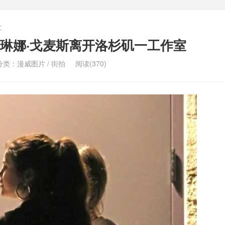
文
琳娜·戈麦斯离开洛杉矶一工作室
分类：
漫威图片
/
街拍
阅读(370)