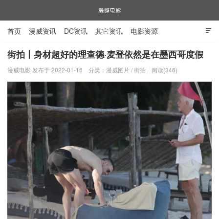
首页
漫威资讯
DC资讯
其它资讯
电影资源

电视剧资源
漫威图片
街拍丨身材超好的理查德·麦登依然是在墨西哥度假
漫威电影 发布于 2022-01-16
分类：
漫威图片
/
街拍
阅读(346)
漫威电影