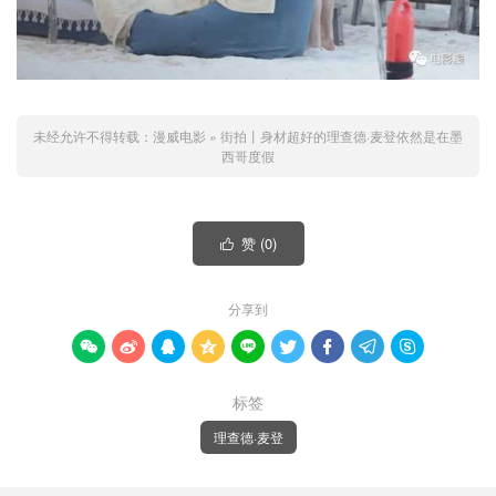
未经允许不得转载：
漫威电影
»
街拍丨身材超好的理查德·麦登依然是在墨
西哥度假
赞 (
0
)

分享到









标签
理查德·麦登