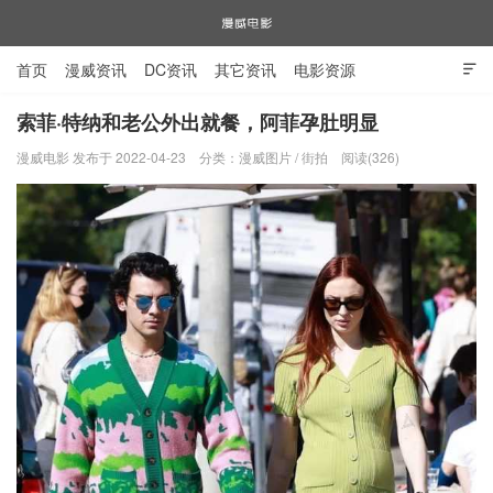
首页
漫威资讯
DC资讯
其它资讯
电影资源

电视剧资源
漫威图片
索菲·特纳和老公外出就餐，阿菲孕肚明显
漫威电影 发布于 2022-04-23
分类：
漫威图片
/
街拍
阅读(326)
漫威电影