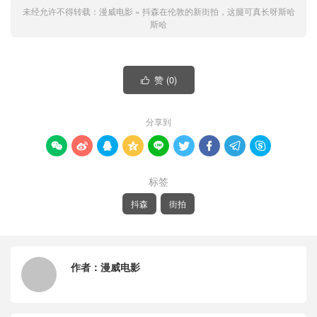
未经允许不得转载：
漫威电影
»
抖森在伦敦的新街拍，这腿可真长呀斯哈
斯哈
赞 (
0
)

分享到









标签
抖森
街拍
作者：
漫威电影