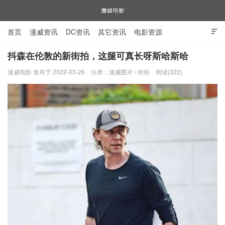
首页
漫威资讯
DC资讯
其它资讯
电影资源

电视剧资源
漫威图片
抖森在伦敦的新街拍，这腿可真长呀斯哈斯哈
漫威电影 发布于 2022-03-26
分类：
漫威图片
/
街拍
阅读(322)
漫威电影