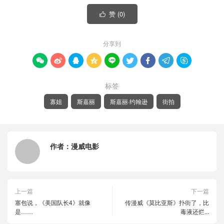
赞 (
0
)

分享到









标签
寡姐
斯嘉丽
斯嘉丽·约翰逊
街拍
作者：
漫威电影
上一篇
下一篇
塞包说，《美国队长4》就像
传漫威《莫比亚斯》扑街了，比
是……
毒液还烂...