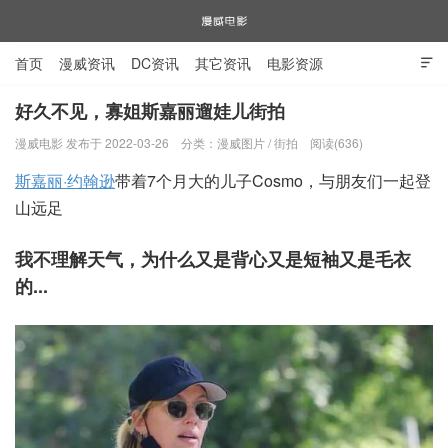
首页
漫威资讯
DC资讯
其它资讯
电影资源

电视剧资源
漫威图片
好久不见，寡姐斯嘉丽遛娃儿街拍
漫威电影 发布于 2022-03-26
分类：
漫威图片
/
街拍
阅读(636)
漫威电影
斯嘉丽·约翰逊
带着7个月大的儿子Cosmo，与朋友们一起登
山远足
我不理解天气，为什么又是背心又是短袖又是毛衣
的...