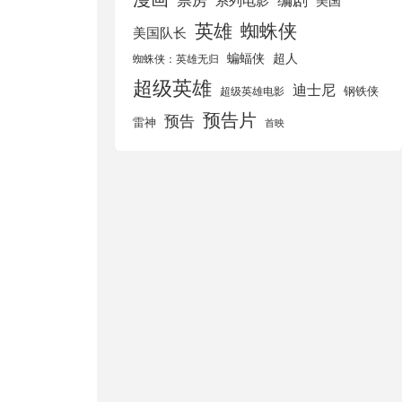
美国
英雄
蜘蛛侠
美国队长
蝙蝠侠
超人
蜘蛛侠：英雄无归
超级英雄
迪士尼
钢铁侠
超级英雄电影
预告片
预告
雷神
首映