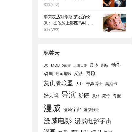
阅读(412)
李安表达对希斯·莱杰的钦
佩：“当他骑上那匹马时，任
何人的心中都没有怀疑。他是
阅读(763)
个牛仔。”
标签云
动作
剧本
MCU
剧集
DC
X战警
上映日期
喜剧
动画
反派
动画电影
复仇者联盟
奇异博士
奥斯卡
大片
导演
好莱坞
影院
海报
死侍
意外
漫威
漫威宇宙
漫威影业
漫威电影
漫威电影宇宙
漫画
票房
编剧
系列电影