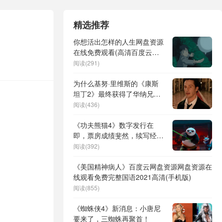
精选推荐
你想活出怎样的人生网盘资源
在线免费观看(高清百度云资
源)迅雷BT资源
阅读(291)
为什么基努·里维斯的《康斯
坦丁2》最终获得了华纳兄弟
的批准？
阅读(436)
《功夫熊猫4》数字发行在
即，票房成绩斐然，续写经典
动画传奇
阅读(392)
《美国精神病人》百度云网盘资源网盘资源在
线观看免费完整国语2021高清(手机版)
阅读(855)
《蜘蛛侠4》新消息：小唐尼
要来了，三蜘蛛再聚首！