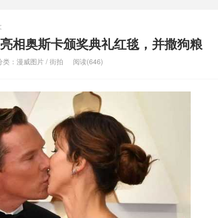
文
亮相奥斯卡颁奖典礼红毯，并撒狗粮
分类：
漫威图片
/
街拍
阅读(646)