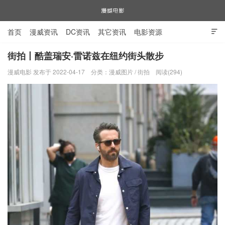
首页
漫威资讯
DC资讯
其它资讯
电影资源

电视剧资源
漫威图片
街拍丨酷盖瑞安·雷诺兹在纽约街头散步
漫威电影 发布于 2022-04-17
分类：
漫威图片
/
街拍
阅读(294)
漫威电影