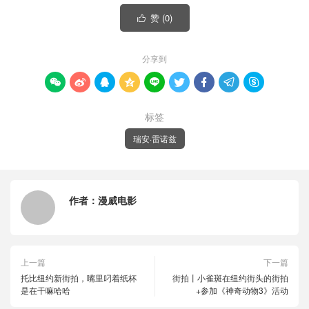
赞 (
0
)

分享到









标签
瑞安·雷诺兹
作者：
漫威电影
上一篇
下一篇
托比纽约新街拍，嘴里叼着纸杯
街拍丨小雀斑在纽约街头的街拍
是在干嘛哈哈
+参加《神奇动物3》活动