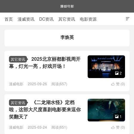
首页
漫威资讯
DC资讯
其它资讯
电影资源

电视剧资源
漫威图片
李焕英
漫威电影
2025北京丽都影视周开
其它资讯
幕，灯光一亮，好戏开场！
2

漫威电影
2025-09-26
阅读(657)
赞 (
0
)

《二龙湖水怪》定档
其它资讯
啦，这部大尺度喜剧电影要来逗你
笑翻天了
1

漫威电影
2025-03-24
阅读(651)
赞 (
0
)
