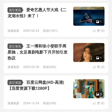
爱奇艺愚人节大戏《二
其它资讯
龙湖水怪》来了！
1

漫威电影
2025-03-24
阅读(1301)
赞 (
0
)

王一博和张小斐联手周
其它资讯
星驰，女足喜剧电影下月开拍引发
热议
1

漫威电影
2025-02-06
阅读(405)
赞 (
0
)

百度云网盘(HD-高清)
其它资源
【迅雷资源下载1280P】
3

漫威电影
2024-12-24
阅读(539)
赞 (
0
)
