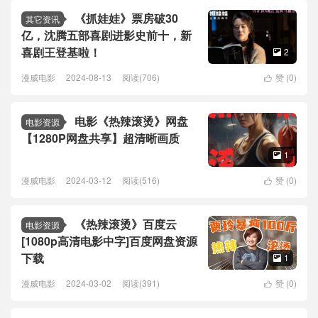
《抓娃娃》票房破30
其它资讯
亿，沈腾五部喜剧进影史前十，新
喜剧王登基啦！
2

漫威电影
2024-08-13
阅读(706)
赞 (
0
)

电影《热辣滚烫》网盘
电影资源
【1280P网盘共享】超清晰画质
1

漫威电影
2024-03-12
阅读(516)
赞 (
0
)

《热辣滚烫》百度云
电影资源
[1080p高清电影中字]百度网盘资源
下载
1

漫威电影
2024-03-02
阅读(391)
赞 (
0
)
