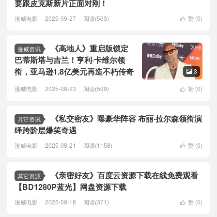
要跟皮克斯新片正面对刚！
漫威电影
2025-09-27
阅读(563)
赞 (
0
)

《高地人》重启版锁定
漫威资讯
巴蒂斯塔与吉兰！亨利·卡维尔领
衔，亚马逊1.8亿美元再造不朽传奇
3

漫威电影
2025-08-23
阅读(599)
赞 (
0
)

《私交密友》曝豪华阵容 布丽·拉尔森领衔演
其它资讯
绎跨阶层爆笑奇遇
漫威电影
2025-08-21
阅读(1158)
赞 (
0
)

《亲密好友》百度云资源下载在线免费观看
其它资源
【BD1280P蓝光】网盘资源下载
漫威电影
2025-08-18
阅读(371)
赞 (
0
)
