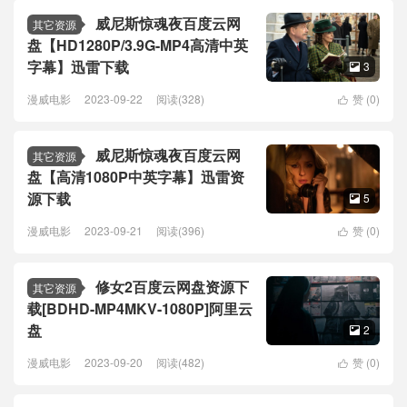
威尼斯惊魂夜百度云网
其它资源
盘【HD1280P/3.9G-MP4高清中英
字幕】迅雷下载
3

漫威电影
2023-09-22
阅读(328)
赞 (
0
)

威尼斯惊魂夜百度云网
其它资源
盘【高清1080P中英字幕】迅雷资
源下载
5

漫威电影
2023-09-21
阅读(396)
赞 (
0
)

修女2百度云网盘资源下
其它资源
载[BDHD-MP4MKV-1080P]阿里云
盘
2

漫威电影
2023-09-20
阅读(482)
赞 (
0
)
