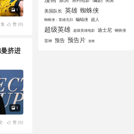
美国
英雄
蜘蛛侠
1
美国队长

蝙蝠侠
超人
蜘蛛侠：英雄无归
/
复
赞 (
0
)

超级英雄
迪士尼
影院
/
惊奇队
钢铁侠
超级英雄电影
·雷诺兹
/
疯
预告片
预告
雷神
首映
蛛
/
蜘蛛侠
/
德曼挤进
/
黑寡妇
/
黑
1

文·
赞 (
0
)

哈尔
/
杰昆·菲