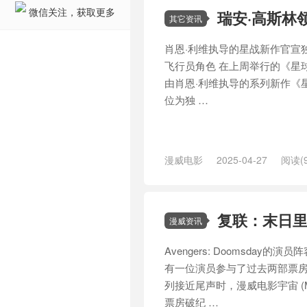
微信关注，获取更多
瑞安·高斯林
其它资讯
肖恩·利维执导的星战新作官宣
飞行员角色 在上周举行的《星
由肖恩·利维执导的系列新作《
位为独 …
漫威电影
2025-04-27
阅读(9
意外
/
星球大战
/
林一
/
波西·杰
洛
复联：末日里
漫威资讯
Avengers: Doomsda
有一位演员参与了过去两部票
列接近尾声时，漫威电影宇宙 (
票房破纪 …