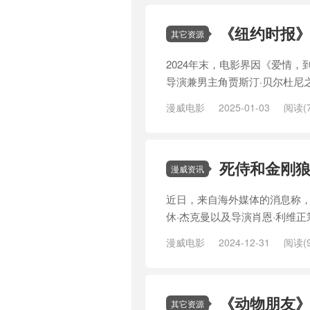
尼克斯
/
查宁·塔图姆
/
瑞恩·雷诺
《纽约时报》
其它资源
2024年末，电影界因《爱情
导演兼男主角贾斯汀·贝尔杜尼
漫威电影
2025-01-03
阅读(7
死侍和金刚
漫威资讯
近日，来自海外媒体的消息称，
休·杰克曼以及导演肖恩·利维
漫威电影
2024-12-31
阅读(9
威
/
漫威宇宙
/
漫威电影
/
漫威电
金刚
/
金刚狼
《动物朋友》
其它资源