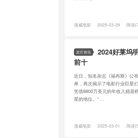
漫威电影
2025-03-29
阅读(7
联
/
奇异博士
/
奇异博士2
/
奇异
长
/
惊奇队长2
/
意外
/
托比·马奎
狂多元宇宙
/
票房
/
纪录
/
续集
/
2024好莱
蜘蛛侠：英雄无归
/
超级英雄
/
金
其它资讯
豹
/
黑豹2
前十
近日，知名杂志《福布斯》公布
单，再次揭示了电影行业巨星
凭借8800万美元的年收入稳
星的地位。“ …
漫威电影
2025-03-01
阅读(5
哈特
/
好莱坞
/
妮可·基德曼
/
寡姐