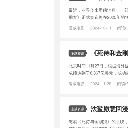
最近，业界传来重磅消息，一
朋友》正式宣布将在2025年的
漫威电影
2024-12-11
阅读(9
莫玛
/
档期
/
瑞恩·雷诺兹
/
票房
/
《死侍和金
漫威资讯
北京时间11月27日，根据海
成绩达到了6.367亿美元，成
漫威电影
2024-11-29
阅读(5
怪奇物语
/
新鲜
/
死侍
/
漫威
/
漫
比
/
英雄
/
金刚
/
金刚狼
法鲨愿意回
漫威资讯
随着《死侍与金刚狼》的上映