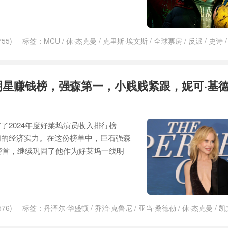
55)
标签：
MCU
/
休·杰克曼
/
克里斯·埃文斯
/
全球票房
/
反派
/
史诗
博士2：疯狂多元宇宙
/
安德鲁·加菲尔德
/
导演
/
尚气
/
尚气与十环传奇
/
尔
/
查宁·塔图姆
/
死侍
/
漫威
/
漫威影业
/
漫威电影
/
漫威电影宇宙
/
瑞恩
美国
/
美国队长
/
美国队长4
/
英雄
/
蚁人
/
蚁人与黄蜂女：量子狂潮
/
蜘
坞明星赚钱榜，强森第一，小贱贱紧跟，妮可·基
刚
/
金刚狼
/
银河护卫队
/
银河护卫队3
/
雷神
/
雷神4
/
雷神4：爱与雷霆
了2024年度好莱坞演员收入排行榜
们的经济实力。在这份榜单中，巨石强森
居榜首，继续巩固了他作为好莱坞一线明
76)
标签：
丹泽尔·华盛顿
/
乔治·克鲁尼
/
亚当·桑德勒
/
休·杰克曼
/
凯
/
小贱贱
/
巨石强森
/
布拉德·皮特
/
斯嘉丽
/
斯嘉丽·约翰逊
/
杰克·吉伦