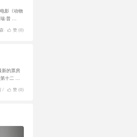
的电影《动物
瑞·普 …
森·
赞 (
0
)

最新的票房
第十二 …
演
/
赞 (
0
)

恩·利维
/
芭