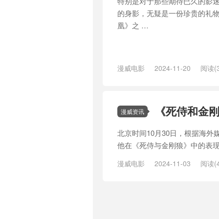
特别是对于那些期待已久的影迷
的身影，无疑是一份珍贵的礼物。
凰》之 …
漫威电影
2024-11-20
阅读(3
瑞
/
导演
/
帕特里克·斯图尔特
/
死
克尔·法斯宾德
/
金刚
/
金刚狼
/
黑
《死侍和金
漫威资讯
北京时间10月30日，根据海
他在《死侍与金刚狼》中的表现
漫威电影
2024-11-03
阅读(4
漫威电影宇宙
/
片场
/
瑞恩·雷诺