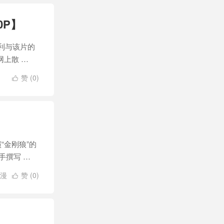
0P】
利与该片的
上散 …
赞 (
0
)

“金刚狼”的
手撰写 …
漫
赞 (
0
)

蛛
/
蜘蛛侠
/