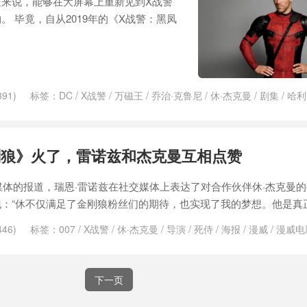
来说，能够在大屏幕上重新见到X战警
 毕竟，自从2019年的《X战警：黑凤
91)
标签：
DC
/
X战警
/
万磁王
/
乔治·克鲁尼
/
休·杰克曼
/
剧集
/
哈利
侍
/
法鲨
/
漫威
/
漫威电影
/
漫威电影宇宙
/
瑞恩·雷诺兹
/
绅士
/
詹姆斯·
凤凰
刚狼》火了，雷诺兹和杰克曼互相点赞
外媒体的报道，瑞恩·雷诺兹在社交媒体上表达了对合作伙伴休·杰克曼
：“休不仅满足了金刚狼粉丝们的期待，也实现了我的梦想。他是真正
46)
标签：
007
/
X战警
/
休·杰克曼
/
导演
/
死侍
/
海报
/
漫威
/
漫威电
兹
/
肖恩·利维
/
金刚
/
金刚狼
下一页