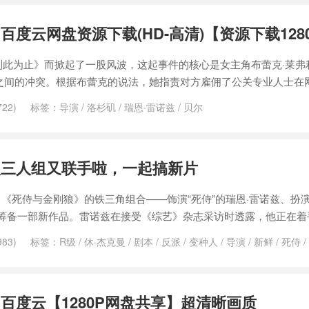
兹
/
男演员
/
票房
/
约翰·塞纳
/
道恩·强森
/
马克·沃尔伯格
/
马特·达蒙
百度云网盘资源下载(HD-高清)【资源下载128
，到此为止》而掀起了一股风波，这起事件的核心是女主角布蕾克·莱弗
之间的冲突。根据布蕾克的说法，她指责对方雇佣了公关专业人士在网
22)
标签：
导演
/
洛杉矶
/
瑞恩·雷诺兹
/
贝尔
狼三人组又联手啦，一起搞新片
《死侍与金刚狼》的铁三角组合——饰演“死侍”的瑞恩·雷诺兹、扮演
正筹备一部新作品。雷诺兹在接受《综艺》杂志采访时透露，他正在着
83)
标签：
R级
/
休·杰克曼
/
剧本
/
反派
/
变种人
/
导演
/
新鲜
/
死侍
/
影宇宙
/
漫画
/
瑞恩·雷诺兹
/
瓦坎达
/
票房
/
综艺
/
肖恩·利维
/
英雄
/
蜘
百度云【1280P网盘共享】超清晰画质