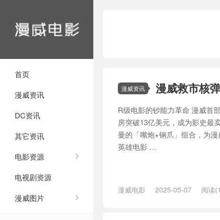
首页
漫威救市核弹
漫威资讯
漫威资讯
R级电影的钞能力革命 漫威首
DC资讯
房突破13亿美元，成为影史最
曼的「嘴炮+钢爪」组合，为漫
其它资讯
英雄电影 …
电影资源
电视剧资源
漫威电影
2025-05-07
阅读(1
漫威图片
者联盟
/
大片
/
惊奇队长
/
惊奇队
/
漫威电影宇宙
/
瑞恩·雷诺兹
/
票