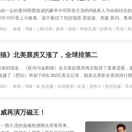
部由一众好莱坞明星组成的豪华卡司阵容主演的R级真人与动画结合
10月10日登上大银幕。该片集结了包括瑞恩·雷诺兹、杰森·莫玛、奥布
52)
标签：
R级
/
上映日期
/
剧本
/
动画
/
华纳兄弟
/
好莱坞
/
导演
/
杰
索尼
/
续集
/
艾美奖
/
迪士尼
刚狼》北美票房又涨了，全球排第二
外媒体的报道，《死侍与金刚狼》在北美的票房再次取得了显著进展，
功超越了《芭比》所创下的6.362亿美元记录，稳居北美影史票房排行榜
90)
标签：
R级
/
休·杰克曼
/
全球票房
/
反派
/
变种人
/
失控玩家
/
导
威宇宙
/
漫威电影
/
漫威电影宇宙
/
漫画
/
瑞恩·雷诺兹
/
瓦坎达
/
票房
/
肖
漫威再演万磁王！
，一股久违的漫威热潮再次席卷而来。