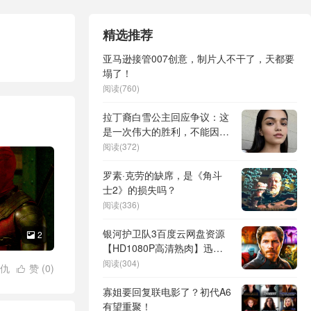
精选推荐
亚马逊接管007创意，制片人不干了，天都要
塌了！
阅读(760)
拉丁裔白雪公主回应争议：这
是一次伟大的胜利，不能因为
所有人都愤怒改变
阅读(372)
罗素·克劳的缺席，是《角斗
士2》的损失吗？
阅读(336)
银河护卫队3百度云网盘资源
2

【HD1080P高清熟肉】迅雷
下载
阅读(304)
仇
赞 (
0
)

业
/
漫威电影
寡姐要回复联电影了？初代A6
有望重聚！