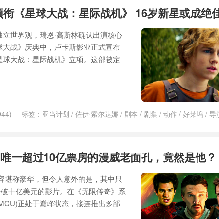
领衔《星球大战：星际战机》 16岁新星或成绝
独立世界观，瑞恩·高斯林确认出演核心
球大战》庆典中，卢卡斯影业正式宣布
星球大战：星际战机》立项。这部被定
44)
标签：
亚当计划
/
佐伊·索尔达娜
/
剧本
/
剧集
/
动作
/
好莱坞
/
导
克逊
/
瑞恩·雷诺兹
/
瑞恩·高斯林
/
科幻
/
索尔
/
肖恩·利维
/
贝尔
/
迪士尼
/
唯一超过10亿票房的漫威老面孔，竟然是他？
y的演员阵容堪称豪华，但令人意外的是，其中只
房破十亿美元的影片。在《无限传奇》系
MCU)正处于巅峰状态，接连推出多部