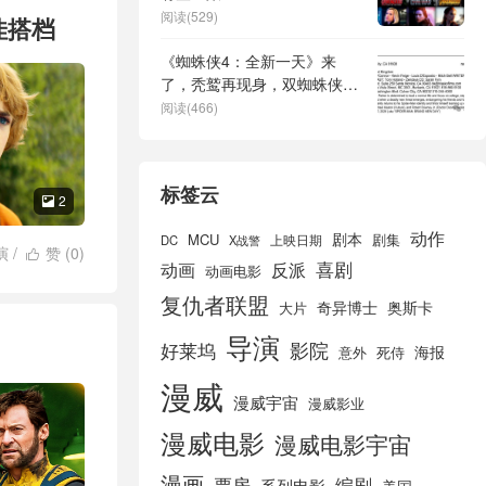
阅读(529)
佳搭档
《蜘蛛侠4：全新一天》来
了，秃鹫再现身，双蜘蛛侠同
台
阅读(466)
标签云
2

动作
剧本
MCU
剧集
DC
X战警
上映日期
演
/
赞 (
0
)

喜剧
动画
反派
动画电影
马克·鲁法
复仇者联盟
奇异博士
奥斯卡
大片
导演
好莱坞
影院
海报
死侍
意外
漫威
漫威宇宙
漫威影业
漫威电影
漫威电影宇宙
漫画
票房
编剧
系列电影