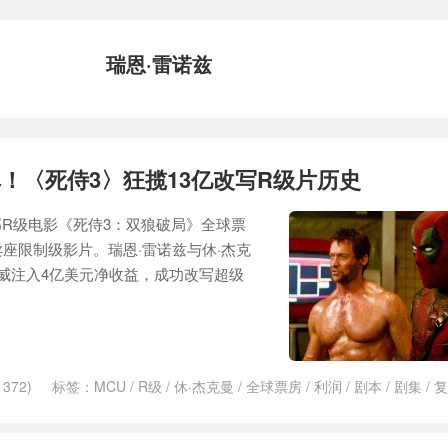
瑞恩·雷诺兹
！〈死侍3〉狂揽13亿改写R级片历史
部R级电影《死侍3：双狼破局》全球票
卖座限制级影片。瑞恩·雷诺兹与休·杰克
威注入4亿美元净收益，成功改写超级
372)
标签：
MCU
/
R级
/
休·杰克曼
/
全球票房
/
利润
/
剧本
/
剧集
/
复
长2
/
意外
/
查宁·塔图姆
/
死侍
/
洛基
/
流媒体
/
漫威
/
漫威宇宙
/
漫威影
房
/
续集
/
英雄
/
蜘蛛
/
蜘蛛侠
/
蜘蛛侠：英雄无归
/
金刚
/
金刚狼