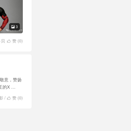
3

·贝
赞 (
0
)

麦卡沃伊
/
迈
的敬意，赞扬
的X …
影
/
赞 (
0
)
