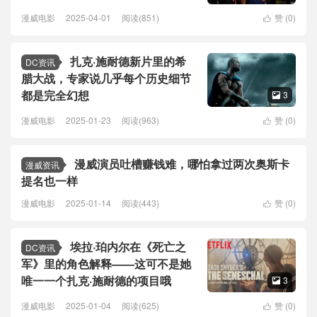
漫威电影
2025-04-01
阅读(851)
赞 (
0
)

扎克·施耐德新片里的希
DC资讯
腊大战，专家说几乎每个历史细节
都是完全幻想
3

漫威电影
2025-01-23
阅读(963)
赞 (
0
)

漫威演员吐槽赚钱难，哪怕拿过两次奥斯卡
漫威资讯
提名也一样
漫威电影
2025-01-14
阅读(443)
赞 (
0
)

埃拉·珀内尔在《死亡之
DC资讯
军》里的角色解释——这可不是她
唯一一个扎克·施耐德的项目哦
3

漫威电影
2025-01-04
阅读(625)
赞 (
0
)
