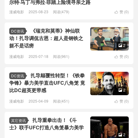
尔特·马丁与弗拉·菲踏上险境寻亲之路
漫威电影
2025-08-23
阅读(479)
赞 (
0
)

《瑞克和莫蒂》神仙联
DC资讯
动！扎导调侃古恩：超人是钢铁之
躯不是话痨
2

漫威电影
2025-07-18
阅读(961)
赞 (
0
)

扎导颠覆性转型！《铁拳
DC资讯
争锋》暴力美学直击UFC八角笼 竟
比DC超英更带感
2

漫威电影
2025-04-09
阅读(451)
赞 (
0
)

扎导重拳出击！《斗
其它资讯
士》联手UFC打造八角笼暴力美学
2
