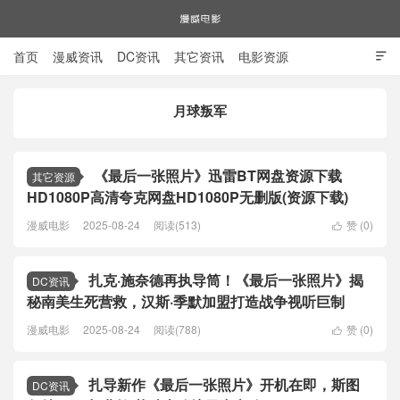
首页
漫威资讯
DC资讯
其它资讯
电影资源

电视剧资源
漫威图片
月球叛军
漫威电影
《最后一张照片》迅雷BT网盘资源下载
其它资源
HD1080P高清夸克网盘HD1080P无删版(资源下载)
漫威电影
2025-08-24
阅读(513)
赞 (
0
)

扎克·施奈德再执导筒！《最后一张照片》揭
DC资讯
秘南美生死营救，汉斯·季默加盟打造战争视听巨制
漫威电影
2025-08-24
阅读(788)
赞 (
0
)

扎导新作《最后一张照片》开机在即，斯图
DC资讯