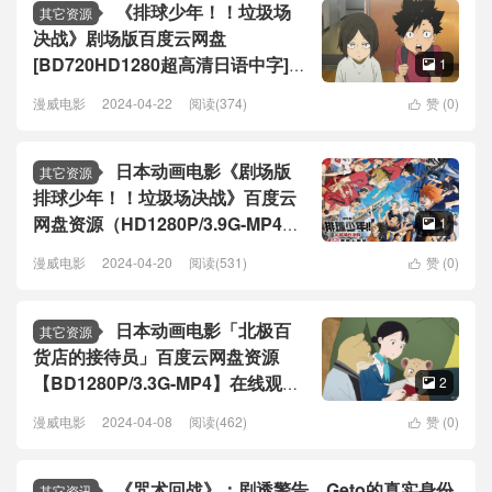
《排球少年！！垃圾场
其它资源
决战》剧场版百度云网盘
[BD720HD1280超高清日语中字]
1

蓝光资源
漫威电影
2024-04-22
阅读(374)
赞 (
0
)

日本动画电影《剧场版
其它资源
排球少年！！垃圾场决战》百度云
网盘资源（HD1280P/3.9G-MP4）
1

下载
漫威电影
2024-04-20
阅读(531)
赞 (
0
)

日本动画电影「北极百
其它资源
货店的接待员」百度云网盘资源
【BD1280P/3.3G-MP4】在线观看
2

迅雷下载链接
漫威电影
2024-04-08
阅读(462)
赞 (
0
)

《咒术回战》：剧透警告，Geto的真实身份
其它资讯