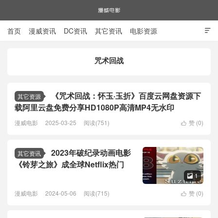
首页
漫威资讯
DC资讯
其它资讯
电影资源

电视剧资源
漫威图片
咒术回战
漫威电影
《咒术回战：怀玉·玉折》百度云网盘资源下
其它资源
载阿里云盘免费分享HD1080P高清MP4无水印
漫威电影
2025-03-25
阅读(751)
赞 (
0
)

2023年破纪录动画电影
其它资讯
《铃芽之旅》成全球Netflix热门
1

漫威电影
2024-05-06
阅读(715)
赞 (
0
)
