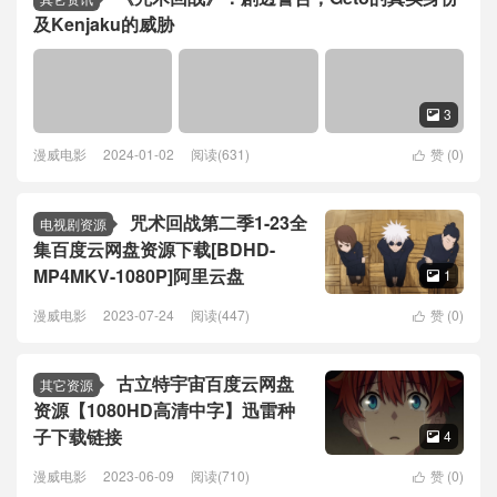
及Kenjaku的威胁
3

漫威电影
2024-01-02
阅读(631)
赞 (
0
)

咒术回战第二季1-23全
电视剧资源
集百度云网盘资源下载[BDHD-
MP4MKV-1080P]阿里云盘
1

漫威电影
2023-07-24
阅读(447)
赞 (
0
)

古立特宇宙百度云网盘
其它资源
资源【1080HD高清中字】迅雷种
子下载链接
4

漫威电影
2023-06-09
阅读(710)
赞 (
0
)
