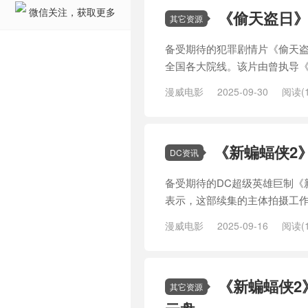
微信关注，获取更多
《偷天盗日》百
其它资源
备受期待的犯罪剧情片《偷天盗日》
全国各大院线。该片由曾执导《
漫威电影
2025-09-30
阅读(1
新星
/
普通人
/
本能
/
马特·史密斯
《新蝙蝠侠2
DC资讯
备受期待的DC超级英雄巨制《
表示，这部续集的主体拍摄工作
漫威电影
2025-09-16
阅读(1
迪·瑟金斯
/
导演
/
布鲁斯·韦恩
/
级英雄
/
超级英雄电影
/
黑暗
/
黑
《新蝙蝠侠2
其它资源