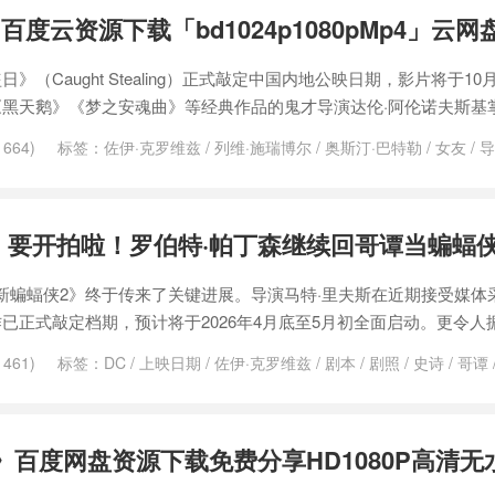
度云资源下载「bd1024p1080pMp4」云网
（Caught Stealing）正式敲定中国内地公映日期，影片将于10
黑天鹅》《梦之安魂曲》等经典作品的鬼才导演达伦·阿伦诺夫斯基掌
664)
标签：
佐伊·克罗维兹
/
列维·施瑞博尔
/
奥斯汀·巴特勒
/
女友
/
导
/
鬼才导演
/
黑天鹅
》要开拍啦！罗伯特·帕丁森继续回哥谭当蝙蝠
新蝙蝠侠2》终于传来了关键进展。导演马特·里夫斯在近期接受媒体
已正式敲定档期，预计将于2026年4月底至5月初全面启动。更令人
461)
标签：
DC
/
上映日期
/
佐伊·克罗维兹
/
剧本
/
剧照
/
史诗
/
哥谭
开机
/
新蝙蝠侠
/
档期
/
猫女
/
票房
/
续集
/
罗伯特·帕丁森
/
英雄
/
蝙蝠侠
暗骑士
》百度网盘资源下载免费分享HD1080P高清无