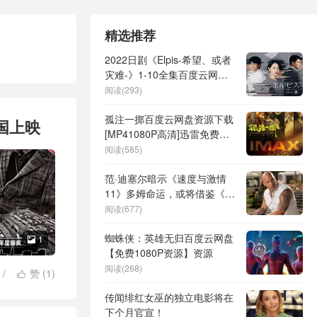
精选推荐
2022日剧《Elpis-希望、或者
灾难-》1-10全集百度云网盘
【1080P高清日语中字】资源
阅读(293)
孤注一掷百度云网盘资源下载
国上映
[MP41080P高清]迅雷免费资
源
阅读(585)
范·迪塞尔暗示《速度与激情
11》多姆命运，或将借鉴《复
仇者联盟4》悲壮结局
阅读(677)
蜘蛛侠：英雄无归百度云网盘
1

【免费1080P资源】资源
阅读(268)
/
赞 (
1
)

/
鬼才导演
/
传闻绯红女巫的独立电影将在
下个月官宣！