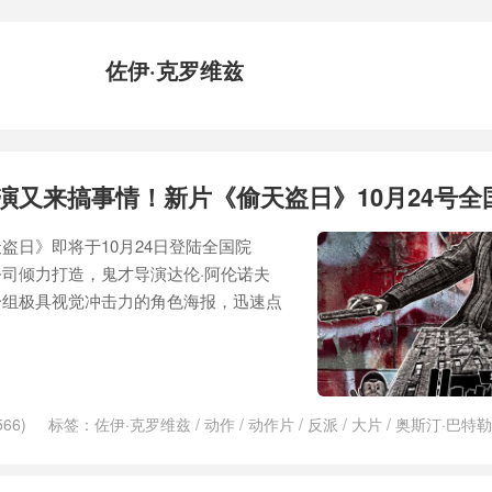
佐伊·克罗维兹
演又来搞事情！新片《偷天盗日》10月24号全
盗日》即将于10月24日登陆全国院
司倾力打造，鬼才导演达伦·阿伦诺夫
一组极具视觉冲击力的角色海报，迅速点
66)
标签：
佐伊·克罗维兹
/
动作
/
动作片
/
反派
/
大片
/
奥斯汀·巴特勒
丘
/
海报
/
游戏
/
烂番茄
/
猫女
/
神秘博士
/
美国
/
角色海报
/
马特·史密斯