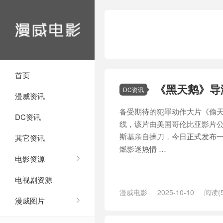
首页
《黑天鹅》导
DC资讯
漫威资讯
备受期待的犯罪动作大片《偷天
DC资讯
线，该片由美国哥伦比亚影片公
斯基亲自操刀，今日正式发布
其它资讯
燃影迷热情 …
电影资源
电视剧资源
漫威电影
2025-10-10
阅读(5
漫威图片
导演
/
影院
/
意外
/
欲罢不能
/
沙
黑天鹅