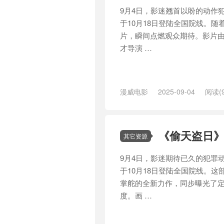
9月4日，影迷翘首以盼的动作
于10月18日登陆全国院线。
片，瞬间点燃观众期待。影片
才导演 …
漫威电影
2025-09-04
阅读(9
外
/
沙丘
/
沙丘2
/
海报
/
深渊
/
游
《偷天盗日》百
其它资源
9月4日，影迷期待已久的犯罪
于10月18日登陆全国院线。这
掌舵的全新力作，同步曝光了
度。画 …