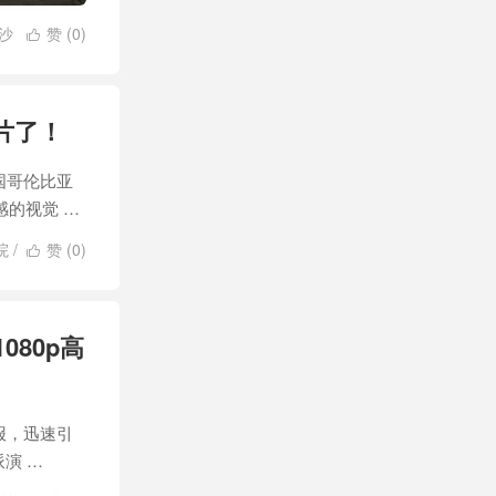
沙
赞 (
0
)

片了！
国哥伦比亚
的视觉 …
院
/
赞 (
0
)

80p高
海报，迅速引
演 …