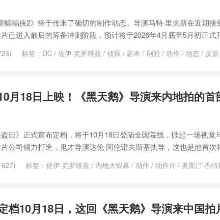
新蝙蝠侠2》终于传来了确切的制作动态。导演马特·里夫斯在近期接
片已进入最后的筹备冲刺阶段，预计将于2026年4月底至5月初正式
26)
标签：
DC
/
佐伊·克罗维兹
/
侦探
/
剧本
/
剧照
/
动作
/
动态
/
反派
鲁斯·韦恩
/
开机
/
战袍
/
新蝙蝠侠
/
猫女
/
票房
/
续集
/
罗伯特·帕丁森
/
影
/
阿卡姆疯人院
/
黑暗
/
黑暗骑士
10月18日上映！《黑天鹅》导演来内地拍的首
盗日》正式宣布定档，将于10月18日登陆全国院线，掀起一场视觉
片公司倾力打造，鬼才导演达伦·阿伦诺夫斯基执导，这也是他首次将
627)
标签：
佐伊·克罗维兹
/
内地大银幕
/
动作
/
动作片
/
奥斯汀·巴特
沙丘2
/
海报
/
烂番茄
/
猫女
/
神秘博士
/
美国
/
预告
/
预告片
/
首映
/
马特
定档10月18日，这回《黑天鹅》导演来中国拍