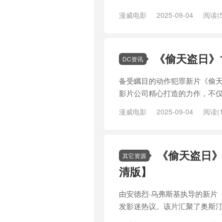
漫威电影
2025-09-04
阅读(5
丘
/
沙丘2
/
海报
/
预告
/
预告片
/
《偷天盗日》
DC资讯
备受瞩目的动作犯罪新片《偷天
影片公司精心打造的力作，不仅
漫威电影
2025-09-04
阅读(1
沙丘
/
沙丘2
/
海报
/
游戏
/
猫女
/
《偷天盗日》
其它资源
清版】
由安德烈·乌弗斯基执导的新片《偷
发影迷热议。该片汇聚了奥斯汀