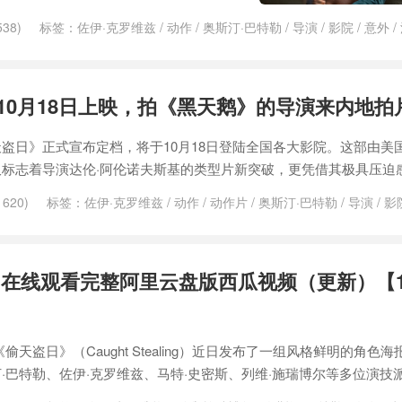
38)
标签：
佐伊·克罗维兹
/
动作
/
奥斯汀·巴特勒
/
导演
/
影院
/
意外
/
马特·史密斯
/
黑天鹅
10月18日上映，拍《黑天鹅》的导演来内地拍
盗日》正式宣布定档，将于10月18日登陆全国各大影院。这部由美
标志着导演达伦·阿伦诺夫斯基的类型片新突破，更凭借其极具压迫感
620)
标签：
佐伊·克罗维兹
/
动作
/
动作片
/
奥斯汀·巴特勒
/
导演
/
影
神秘博士
/
美国
/
预告
/
预告片
/
马特·史密斯
/
黑天鹅
在线观看完整阿里云盘版西瓜视频（更新）【10
天盗日》（Caught Stealing）近日发布了一组风格鲜明的角色
·巴特勒、佐伊·克罗维兹、马特·史密斯、列维·施瑞博尔等多位演技派