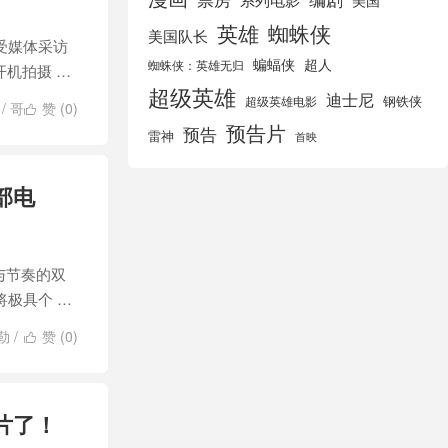
美国
英雄
蜘蛛侠
美国队长
受媒体采访
蝙蝠侠
超人
蜘蛛侠：英雄无归
开机拍摄 …
超级英雄
迪士尼
钢铁侠
超级英雄电影
/
哥
赞 (
0
)

预告片
英雄
/
蝙蝠侠
预告
雷神
首映
部电
与节奏的双
极具个 …
勒
/
赞 (
0
)

·史密斯
/
鬼
片了！