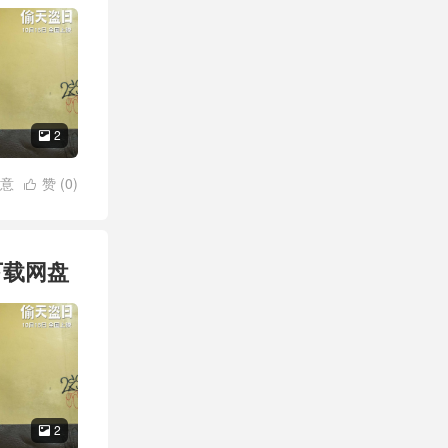
2

意
赞 (
0
)

下载网盘
2
