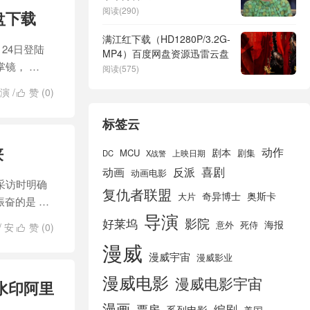
阅读(290)
盘下载
满江红下载（HD1280P/3.2G-
月24日登陆
MP4）百度网盘资源迅雷云盘
镜， …
阅读(575)
演
/
赞 (
0
)

标签云
侠
动作
剧本
MCU
剧集
DC
X战警
上映日期
喜剧
动画
反派
动画电影
采访时明确
复仇者联盟
奇异博士
奥斯卡
大片
振奋的是 …
导演
好莱坞
影院
海报
死侍
意外
/
安
赞 (
0
)

/
谜语人
/
超
漫威
漫威宇宙
漫威影业
漫威电影
漫威电影宇宙
水印阿里
漫画
票房
编剧
系列电影