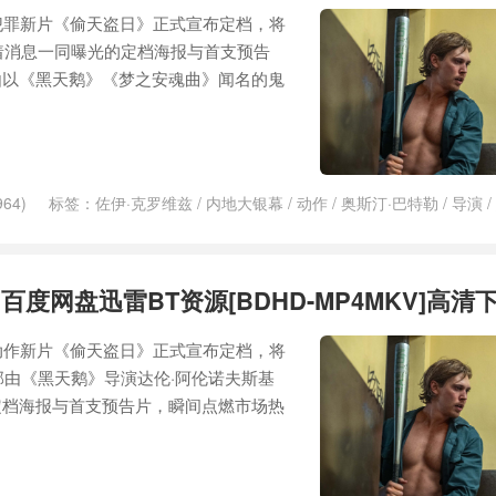
犯罪新片《偷天盗日》正式宣布定档，将
随着消息一同曝光的定档海报与首支预告
由以《黑天鹅》《梦之安魂曲》闻名的鬼
64)
标签：
佐伊·克罗维兹
/
内地大银幕
/
动作
/
奥斯汀·巴特勒
/
导演
/
戏
/
猫女
/
神秘博士
/
预告
/
预告片
/
马特·史密斯
/
鬼才导演
/
黑天鹅
度网盘迅雷BT资源[BDHD-MP4MKV]高清
动作新片《偷天盗日》正式宣布定档，将
部由《黑天鹅》导演达伦·阿伦诺夫斯基
定档海报与首支预告片，瞬间点燃市场热