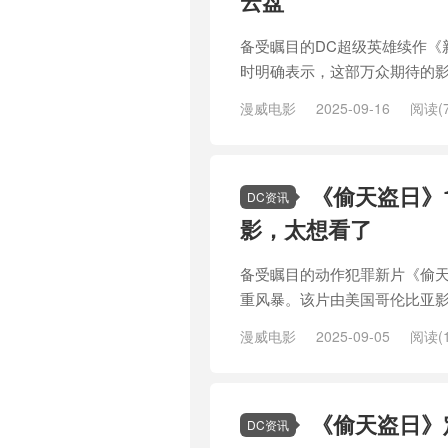
云盘
备受瞩目的DC超级英雄续作《
时明确表示，这部万众期待的影
漫威电影
2025-09-16
阅读(7
谭
/
大片
/
安迪·瑟金斯
/
导演
/
布
/
谜语人
/
超级英雄
/
超级英雄电
《偷天盗日》
DC资讯
影，太想看了
备受瞩目的动作犯罪新片《偷天
重风暴。该片由美国哥伦比亚影
漫威电影
2025-09-05
阅读(1
导演
/
影院
/
意外
/
新鲜
/
沙丘
/
才导演
/
黑天鹅
《偷天盗日》
DC资讯