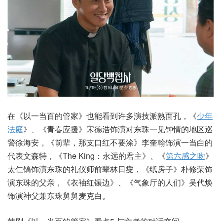
在《以一当百的管家》也能看到许多演技派熟面孔，《
少年
法庭
》、《青春应援》宋德浩饰演对东珠一见钟情的地区巡
警徐海安，《前辈，那支口红不要涂》李奎翰饰演一当白的
代表文森特，《The King：永远的君主》、《
第六感之吻
》
太仁镐饰演东珠的礼仪师前辈林日燮，《纸房子》朴修荣饰
演东珠的父亲，《衣袖红镶边》、《气象厅的人们》吴代焕
饰演神父兼东珠舅舅麦克白。