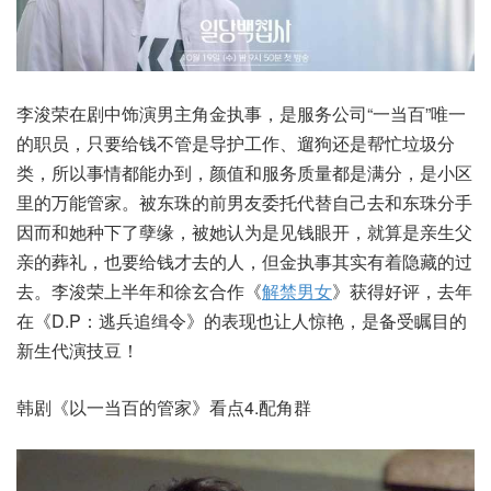
李浚荣在剧中饰演男主角金执事，是服务公司“一当百”唯一
的职员，只要给钱不管是导护工作、遛狗还是帮忙垃圾分
类，所以事情都能办到，颜值和服务质量都是满分，是小区
里的万能管家。被东珠的前男友委托代替自己去和东珠分手
因而和她种下了孽缘，被她认为是见钱眼开，就算是亲生父
亲的葬礼，也要给钱才去的人，但金执事其实有着隐藏的过
去。李浚荣上半年和徐玄合作《
解禁男女
》获得好评，去年
在《D.P：逃兵追缉令》的表现也让人惊艳，是备受瞩目的
新生代演技豆！
韩剧《以一当百的管家》看点4.配角群