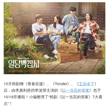
10月韩剧继《青春应援》、《Yonder》、《
王后伞下
》
后，由李惠利搭挡李浚荣主演的《
以一当百的管家
》也于
10/19开播啦！小编整理了“韩剧《以一当百的管家》7大看
点”！