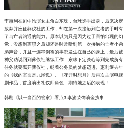
李惠利在剧中饰演女主角白东珠，台球选手出身，后来决定
放弃并应征葬仪社的工作，却在第一次接触到亡者的手时有
了与亡者沟通的能力。原本以为只是因为过于害怕出现的幻
觉，没想到离职之后却还是时常听到第一次接触的亡者小弟
弟声音，并且一连串倒霉的事都发生在自己的身上，最后被
神父劝说回到葬仪社继续工作，东珠下定决心等到完成所有
任务就要离开葬仪社，朝着公务员的梦想迈进。惠利继去年
的《我的室友是九尾狐》、《花开时想月》后再次主演电视
剧作品，首度演出礼仪师角色，期待她之后的表现！
韩剧《以一当百的管家》看点3.李浚荣饰演金执事