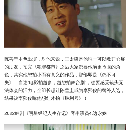
陈善圭本色出演，对他来说，王太磁是他唯一可以敞开心扉
的朋友，拍完《犯罪都市》之后大家都要他演更抢眼的角
色，其实他想拍小而有意义的作品，那部即是《鸡不可
失》，自述“电影拍越多，越想拍舞台剧”，想要感受镜头无
法体会的活力，金组长想让陈善圭成为李熙俊的替补人选，
结果被李熙俊呛他想红才拍《胜利号》！
2022韩剧《明星经纪人生存记》客串演员4.边永姝