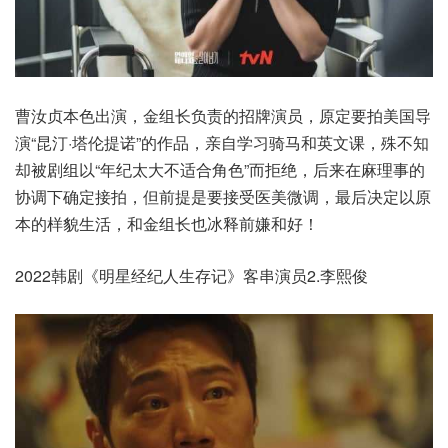
曹汝贞本色出演，金组长负责的招牌演员，原定要拍美国导
演“昆汀·塔伦提诺”的作品，亲自学习骑马和英文课，殊不知
却被剧组以“年纪太大不适合角色”而拒绝，后来在麻理事的
协调下确定接拍，但前提是要接受医美微调，最后决定以原
本的样貌生活，和金组长也冰释前嫌和好！
2022韩剧《明星经纪人生存记》客串演员2.李熙俊