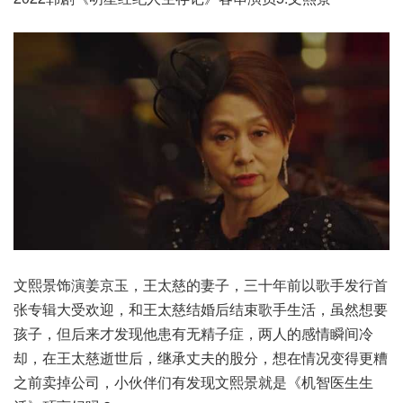
文熙景饰演姜京玉，王太慈的妻子，三十年前以歌手发行首
张专辑大受欢迎，和王太慈结婚后结束歌手生活，虽然想要
孩子，但后来才发现他患有无精子症，两人的感情瞬间冷
却，在王太慈逝世后，继承丈夫的股分，想在情况变得更糟
之前卖掉公司，小伙伴们有发现文熙景就是《机智医生生