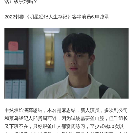
活》硕亨妈吗？
2022韩剧《明星经纪人生存记》客串演员6.申炫承
申炫承饰演高恩结，本名是麻恩结，新人演员，多次到公司
和菜鸟经纪人邵贤周巧遇，因为试镜需要釜山腔，但千组长
又下班不在，只好跟釜山人邵贤周练习，至少试镜50次以