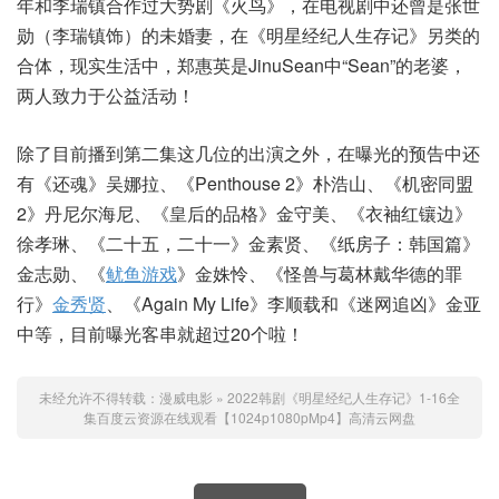
年和李瑞镇合作过大势剧《火鸟》，在电视剧中还曾是张世
勋（李瑞镇饰）的未婚妻，在《明星经纪人生存记》另类的
合体，现实生活中，郑惠英是JinuSean中“Sean”的老婆，
两人致力于公益活动！
除了目前播到第二集这几位的出演之外，在曝光的预告中还
有《还魂》吴娜拉、《Penthouse 2》朴浩山、《机密同盟
2》丹尼尔海尼、《皇后的品格》金守美、《衣袖红镶边》
徐孝琳、《二十五，二十一》金素贤、《纸房子：韩国篇》
金志勋、《
鱿鱼游戏
》金姝怜、《怪兽与葛林戴华德的罪
行》
金秀贤
、《Again My Life》李顺载和《迷网追凶》金亚
中等，目前曝光客串就超过20个啦！
未经允许不得转载：
漫威电影
»
2022韩剧《明星经纪人生存记》1-16全
集百度云资源在线观看【1024p1080pMp4】高清云网盘