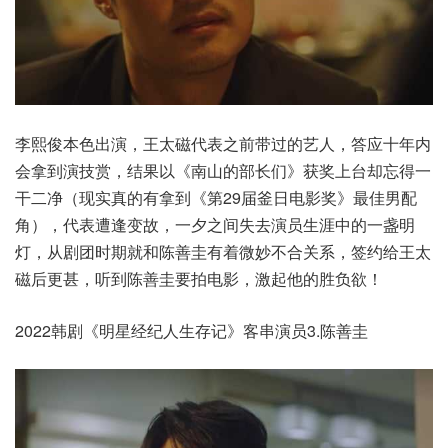
李熙俊本色出演，王太磁代表之前带过的艺人，答应十年内
会拿到演技赏，结果以《南山的部长们》获奖上台却忘得一
干二净（现实真的有拿到《第29届釜日电影奖》最佳男配
角），代表遭逢变故，一夕之间失去演员生涯中的一盏明
灯，从剧团时期就和陈善圭有着微妙不合关系，签约给王太
磁后更甚，听到陈善圭要拍电影，激起他的胜负欲！
2022韩剧《明星经纪人生存记》客串演员3.陈善圭