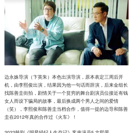
边永姝导演（卞英朱）本色出演导演，原本表定三周后开
机，由李熙俊出演，结果因为他一句话而辞演，后来金组长
找陈善圭街拍，剧情关于一个贫穷的舞台剧演员位接近有钱
女人而设下骗局的故事，最后换成两个男人之间的爱情
（笑），李熙俊和陈善圭当档合作，值得一提的边导和陈善
圭在2012年真的合作过《火车》！
2022韩剧《明星经纪人生存记》客串演员5.文熙景