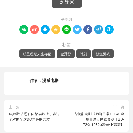
赞 (
0
)

分享到









标签
明星经纪人生存记
金秀贤
韩剧
鱿鱼游戏
作者：
漫威电影
上一篇
下一篇
詹姆斯·古恩在内部会议上，表达
古装甜宠剧《卿卿日常》1-40全
了对两个这DC角色的喜爱
集百度云网盘资源【BD-
720p1080p蓝光4K高清】