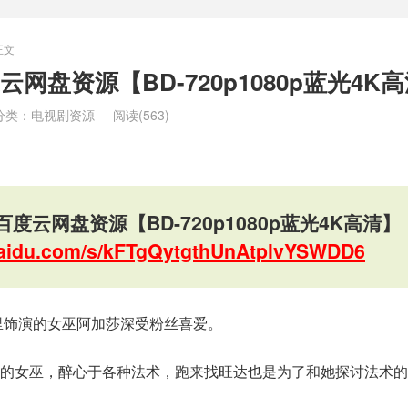
正文
网盘资源【BD-720p1080p蓝光4K
分类：
电视剧资源
阅读(563)
度云网盘资源【BD-720p1080p蓝光4K高清】
.baidu.com/s/kFTgQytgthUnAtplvYSWDD6
里饰演的女巫阿加莎深受粉丝喜爱。
间的女巫，醉心于各种法术，跑来找旺达也是为了和她探讨法术的