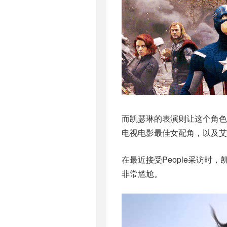
而凯瑟琳的表演则让这个角色
电视电影最佳女配角，以及艾
在最近接受People采访
非常尴尬。