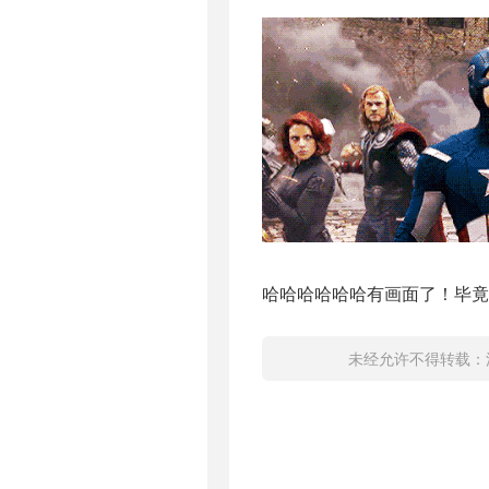
哈哈哈哈哈哈有画面了！毕竟
未经允许不得转载：