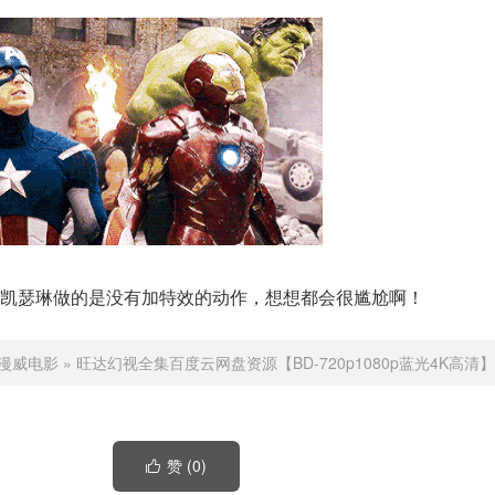
凯瑟琳做的是没有加特效的动作，想想都会很尴尬啊！
漫威电影
»
旺达幻视全集百度云网盘资源【BD-720p1080p蓝光4K高清】
赞 (
0
)
