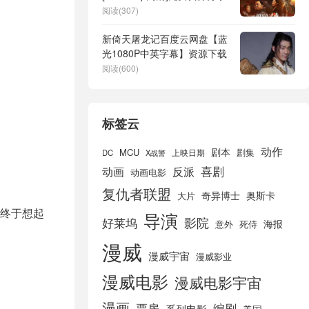
阅读(307)
新倚天屠龙记百度云网盘【蓝
光1080P中英字幕】资源下载
阅读(600)
标签云
动作
剧本
MCU
剧集
DC
X战警
上映日期
喜剧
动画
反派
动画电影
复仇者联盟
奇异博士
奥斯卡
大片
终于想起
导演
好莱坞
影院
海报
死侍
意外
漫威
漫威宇宙
漫威影业
漫威电影
漫威电影宇宙
漫画
票房
编剧
系列电影