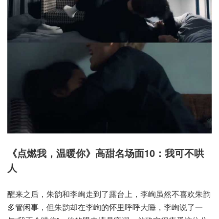
《点燃我，温暖你》高甜名场面10：我可不哄
人
醒来之后，朱韵和李峋走到了露台上，李峋虽然不喜欢朱韵
多管闲事，但朱韵却在李峋的怀里呼呼大睡，李峋说了一