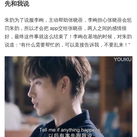
先和我说
朱韵为了说服李峋，主动帮助张晓蓓，李峋担心张晓蓓会惩
罚朱韵，所以才会把 app交给张晓蓓，两人之间的感情很
好，最终这件事就这么结束了！李峋在基地的时候，对朱韵
说道：“有什么需要帮忙的，可以直接告诉我，不要乱来！”