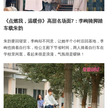
《点燃我，温暖你》高甜名场面7：李峋骑脚踏
车载朱韵
朱韵要回寝室，李峋却不同意，让她半个小时后回基地，李
峋也骑着自行车，给公主殿下节省时间，两人骑着自行车在
学校里闲逛，看起来很是浪漫，气氛很是暧昧！