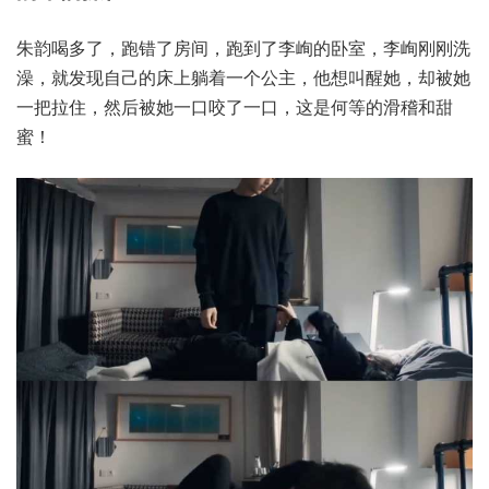
朱韵喝多了，跑错了房间，跑到了李峋的卧室，李峋刚刚洗
澡，就发现自己的床上躺着一个公主，他想叫醒她，却被她
一把拉住，然后被她一口咬了一口，这是何等的滑稽和甜
蜜！