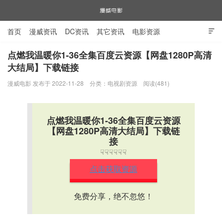
首页
漫威资讯
DC资讯
其它资讯
电影资源

电视剧资源
漫威图片
点燃我温暖你1-36全集百度云资源【网盘1280P高清
大结局】下载链接
漫威电影
漫威电影 发布于 2022-11-28
分类：
电视剧资源
阅读(481)
点燃我温暖你1-36全集百度云资源
【网盘1280P高清大结局】下载链
接
☟☟☟☟☟☟
点击获取资源
免费分享，绝不忽悠！