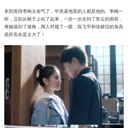
朱韵觉得李峋太俗气了，毕竟基地里的人都是他的。李峋一
听，立刻从椅子上站了起来，一步一步走到了朱云的面前，
将她逼到了墙角，两人对视了一眼，陈飞宇和张婧仪的身高
差距实在是太大了！