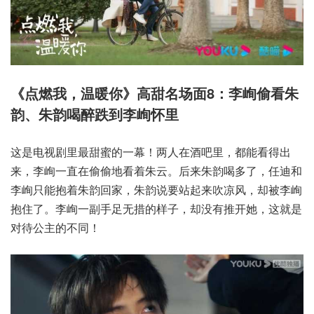
《点燃我，温暖你》高甜名场面8：李峋偷看朱
韵、朱韵喝醉跌到李峋怀里
这是电视剧里最甜蜜的一幕！两人在酒吧里，都能看得出
来，李峋一直在偷偷地看着朱云。后来朱韵喝多了，任迪和
李峋只能抱着朱韵回家，朱韵说要站起来吹凉风，却被李峋
抱住了。李峋一副手足无措的样子，却没有推开她，这就是
对待公主的不同！