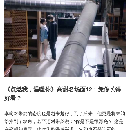
《点燃我，温暖你》高甜名场面12：凭你长得
好看？
李峋对朱韵的态度也是越来越好，到了后来，他更是将朱韵
给推到了墙角，甚至还对朱韵说：“你是不是很漂亮？”这是
在变相的表示，他对朱韵很感兴趣。朱韵也不是吃素的，一