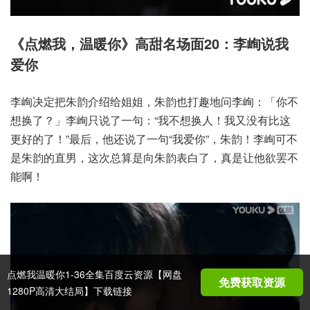
《点燃我，温暖你》高甜名场面20：李峋说我
爱你
李峋决定把朱韵介绍给姐姐，朱韵也打趣地问李峋：「你不
想换了？」李峋只说了一句：“我不想换人！我又没有比这
更好的了！”最后，他还说了一句“我爱你”，朱韵！李峋可不
是朱韵的直男，这次总算是向朱韵表白了，真是让他欲罢不
能啊！
点燃我温暖你1-36全集百度云资源【网盘
免费获取资源
1280P高清大结局】下载链接