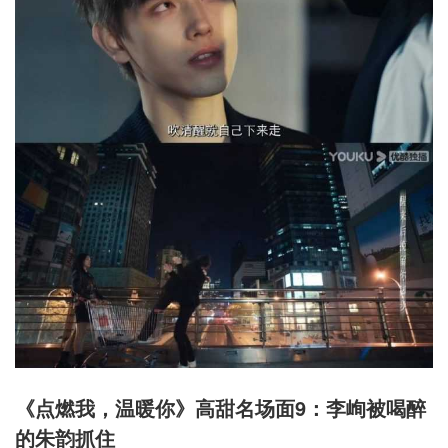
《点燃我，温暖你》高甜名场面9：李峋被喝醉
的朱韵抓住